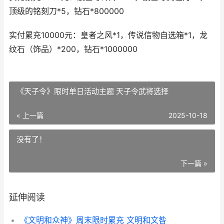
顶级的铭刻刀*5，钻石*800000
实付累充10000元：皇者之风*1，传说信物自选箱*1，龙
纹石（饰品）*200，钻石*1000000
《天子令》限时单日活动主题 天子令武将选择
« 上一篇
2025-10-18
没有了！
下一篇 »
延伸阅读
《文明和众神》周末限时累充 文明和文咎