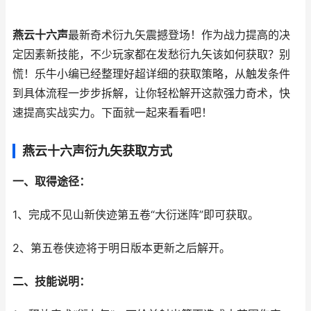
燕云十六声
最新奇术衍九矢震撼登场！作为战力提高的决
定因素新技能，不少玩家都在发愁衍九矢该如何获取？别
慌！乐牛小编已经整理好超详细的获取策略，从触发条件
到具体流程一步步拆解，让你轻松解开这款强力奇术，快
速提高实战实力。下面就一起来看看吧！
燕云十六声衍九矢获取方式
一、取得途径：
1、完成不见山新侠迹第五卷“大衍迷阵”即可获取。
2、第五卷侠迹将于明日版本更新之后解开。
二、技能说明：