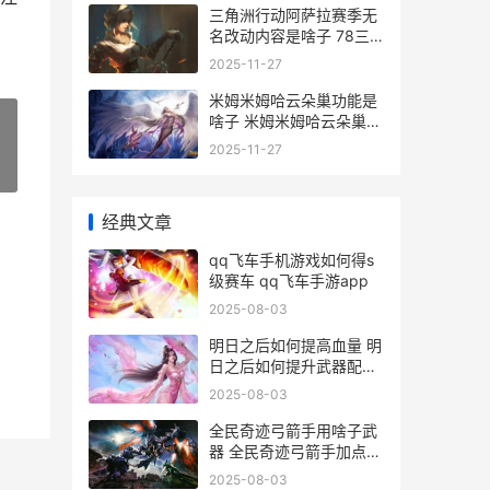
三角洲行动阿萨拉赛季无
名改动内容是啥子 78三
角洲行动
2025-11-27
米姆米姆哈云朵巢功能是
啥子 米姆米姆哈云朵巢怎
么做
2025-11-27
»
经典文章
qq飞车手机游戏如何得s
级赛车 qq飞车手游app
2025-08-03
明日之后如何提高血量 明
日之后如何提升武器配件
等级
2025-08-03
全民奇迹弓箭手用啥子武
器 全民奇迹弓箭手加点攻
略
2025-08-03