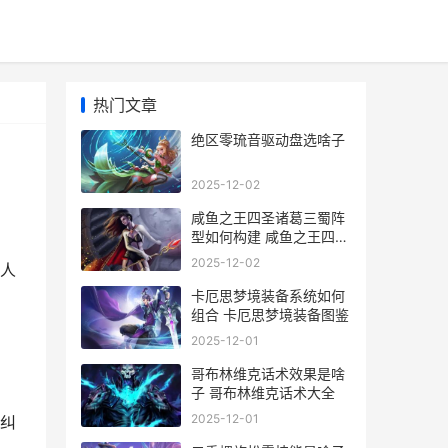
热门文章
绝区零琉音驱动盘选啥子
2025-12-02
咸鱼之王四圣诸葛三蜀阵
型如何构建 咸鱼之王四圣
诸葛亮加成
2025-12-02
人
卡厄思梦境装备系统如何
组合 卡厄思梦境装备图鉴
2025-12-01
哥布林维克话术效果是啥
子 哥布林维克话术大全
2025-12-01
纠