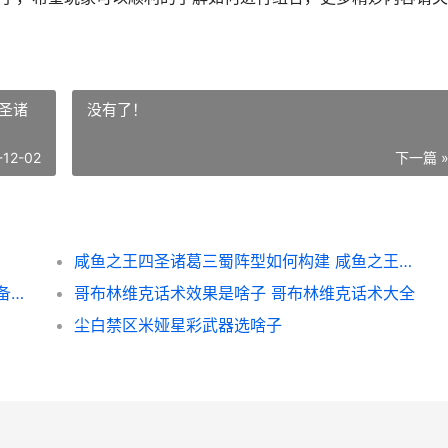
圣诸
没有了！
-12-02
下一篇 
咸鱼之王四圣诸葛三蜀阵型如何构建 咸鱼之王四圣诸葛亮加成
卡厄思梦境装备系统如何组合 卡厄思梦境装备图鉴
哥布林维克话术效果是啥子 哥布林维克话术大全
尘白禁区米娅星彩武器选啥子