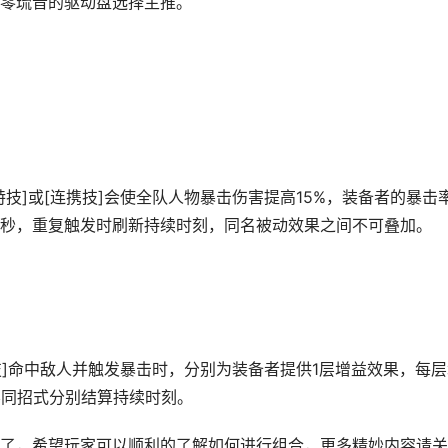
零琉音的驱动盘选择主推。
特技]或[连携技]会使全队人物暴击伤害提高15%，装备者的暴击
15秒，重复触发时刷新持续时刻，同名被动效果之间不可叠加。
特技]命中敌人并触发暴击时，分别为装备者提供1层增益效果，每
不同招式分别结算持续时刻。
了，希望玩家可以顺利的了解如何进行组合，更多精妙内容请关