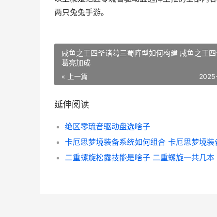
两只兔兔手游。
咸鱼之王四圣诸葛三蜀阵型如何构建 咸鱼之王四
葛亮加成
« 上一篇
2025
延伸阅读
绝区零琉音驱动盘选啥子
二重螺旋松露技能是啥子 二重螺旋一共几本