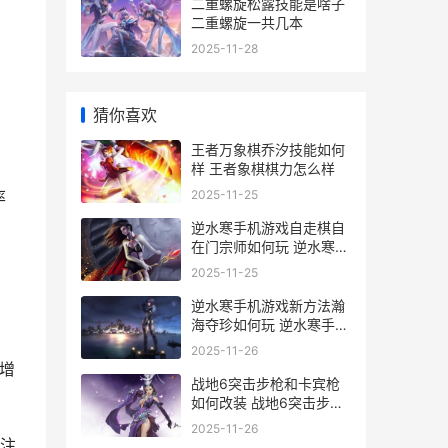
二重螺旋松露技能是啥子
二重螺旋一共几本
2025-11-28
猜你喜欢
王者万象棋乔汐技能如何
样 王者象棋棋力怎么样
2025-11-25
率
逆水寒手机游戏自走棋自
在门宗师如何玩 逆水寒手
机游戏可以赚钱吗
2025-11-25
逆水寒手机游戏新方法瀚
海夺珍如何玩 逆水寒手机
游戏手柄怎么用
2025-11-26
层增
战地6突击步枪和卡宾枪
如何改装 战地6突击步枪
和卡宾枪区别
2025-11-26
注