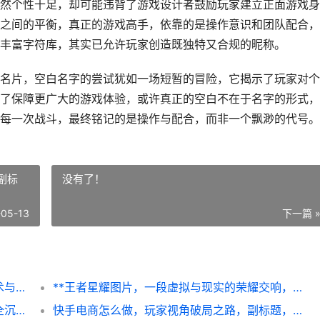
然个性十足，却可能违背了游戏设计者鼓励玩家建立正面游戏身
之间的平衡，真正的游戏高手，依靠的是操作意识和团队配合，
丰富字符库，其实已允许玩家创造既独特又合规的昵称。
名片，空白名字的尝试犹如一场短暂的冒险，它揭示了玩家对个
了保障更广大的游戏体验，或许真正的空白不在于名字的形式，
每一次战斗，最终铭记的是操作与配合，而非一个飘渺的代号。
副标
没有了！
-05-13
下一篇 
王者荣耀名字怎么空白，探寻游戏匿名的艺术与风险
**王者星耀图片，一段虚拟与现实的荣耀交响，副标题，星光刻度上的攀登者独白**
**王者荣耀怎么改身份证，老玩家的账号安全沉思录，副标题，虚拟身份与现实权益的交织困境**
快手电商怎么做，玩家视角破局之路，副标题，从虚拟战场到真实货架的思维跃迁