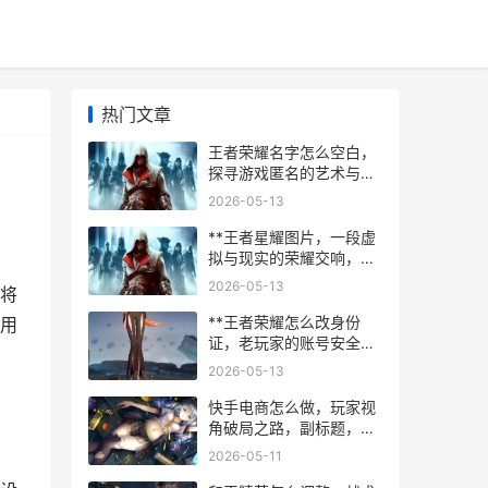
热门文章
王者荣耀名字怎么空白，
探寻游戏匿名的艺术与风
险
2026-05-13
**王者星耀图片，一段虚
拟与现实的荣耀交响，副
标题，星光刻度上的攀登
2026-05-13
将
者独白**
**王者荣耀怎么改身份
用
证，老玩家的账号安全沉
思录，副标题，虚拟身份
2026-05-13
与现实权益的交织困境**
快手电商怎么做，玩家视
角破局之路，副标题，从
虚拟战场到真实货架的思
2026-05-11
维跃迁