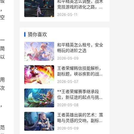
设
和平精英怎么调整，战术
竞技游戏的进化之路，副
，
标题，关于平衡性创新与
2026-05-11
空
社区共识的思考
猜你喜欢
一
和平精英怎么租号，安全
简
畅玩的进阶之选
以
2026-05-09
王者荣耀韩信技能解析，
副标题，峡谷疾影的战术
用
艺术
2026-05-07
次
**王者荣耀赛季继承段
位，新征途的起点与挑战
**
，
2026-05-08
王者英雄出装的艺术：策
略与灵感的交响，副标
题：装备选择如何决定战
范
2026-05-09
场胜负