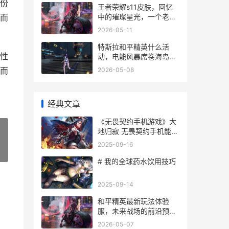
份
王者荣耀s11皮肤，回忆
中的璀璨星光，一个老玩
而
家的皮肤美学沉思
2026-05-11
特斯拉和平精英什么活
性
动，电能风暴席卷海岛战
场副标题
而
2026-05-08
经典文章
《无畏契约手机游戏》大
地归寂 无畏契约手机能玩
吗
2025-09-16
»
# 我的全球药水饮用技巧
2025-09-14
和平精英最新玩法体验
服，未来战场的前沿预
览，战术竞技的革新序章
2026-05-07