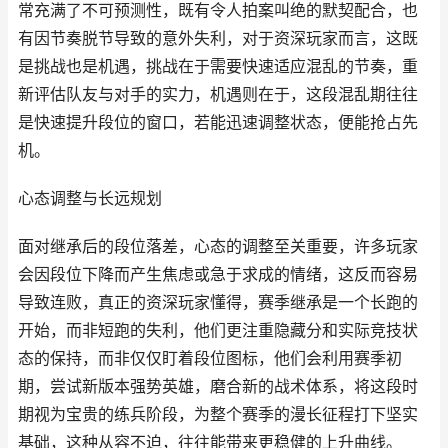
常充满了不可预测性，既有令人拍案叫绝的默契配合，也
有因节奏脱节导致的意外失利，对于资深玩家而言，这既
是挑战也是机遇，挑战在于需要快速适应混乱的节奏，重
新评估队友与对手的实力，机遇则在于，这段混乱期往往
是快速提升段位的窗口，若能迅速调整状态，便能抢占先
机。
心态调整与长远规划
面对继承后的段位落差，心态的调整至关重要，许多玩家
会因段位下降而产生焦虑或急于求成的情绪，这反而容易
导致连败，真正的资深玩家懂得，赛季继承是一个长跑的
开始，而非短跑的失利，他们更注重隐藏分和实际竞技状
态的保持，而非仅仅盯着段位图标，他们会利用赛季初
期，尝试新版本强势英雄，磨合新的战术体系，将这段时
期视为宝贵的练兵阶段，为整个赛季的漫长征程打下坚实
基础，这种从容不迫，往往能带来更稳健的上升曲线。