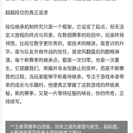
超越段位的真正追求
段位继承机制终究只是一个框架，它设定了起点，却无法
定义旅程的终点与风景，在数個赛季的轮回中，玩家终将
领悟，比段位数字更珍贵的，是技术的精进，是意识的升
华，是与队友并肩作战的信任，是逆风翻盘后的酣畅淋
漓，每个新赛季的继承点，都是一次归零，也是一次重
生，它提醒我们，荣耀并非永恒静止的奖杯，而是不断攀
登的过程，当玩家能够平和看待继承，专注于游戏本身带
来的成长与乐趣时，他便真正掌握了这款游戏的终极奥
秘，新的赛季，又是一片等待征服的峡谷，你的传奇，正
待续写。
**王者荣耀李白改版，剑侠之道的重塑与新生，副标题，
从飘逸刺客到节奏大师的蜕变之路**