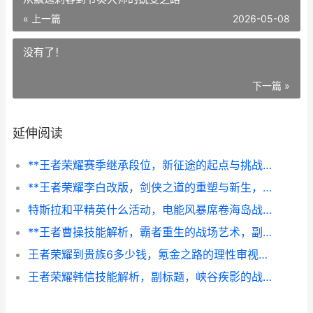
« 上一篇
2026-05-08
没有了！
下一篇 »
延伸阅读
**王者荣耀赛季继承段位，新征途的起点与挑战**
**王者荣耀李白改版，剑侠之道的重塑与新生，副标题，从飘逸刺客到节奏大师的蜕变之路**
特斯拉和平精英什么活动，电能风暴席卷海岛战场副标题
**王者曹操技能解析，霸者重生的战场艺术，副标题，峡谷枭雄的生存与征服之道**
王者荣耀到贵族6多少钱，氪金之路的理性审视，副标题，一段虚拟荣耀的价值衡量
王者荣耀韩信技能解析，副标题，峡谷疾影的战术艺术