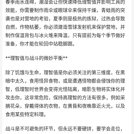
春季雨水连绵，潮湿会让你快速降低理智值并影响工具的
效能，你需要制作雨伞或眼球伞来保持干燥，青蛙雨的突
袭也是对营地的考验，夏季则是极热的炼狱，过热会导致
自燃，作物枯萎，你必须建造雪球发射机来保护营地，并
制作保温背包与冰火堆来降温，只有提前为每个季节做好
准备，你才能在轮回中站稳脚跟。
**理智值与战斗的微妙平衡**
除了饥饿与生命，理智值是你必须关注的第三维度，在黑
暗中太久，食用怪异食物，或是遭遇怪物都会侵蚀你的理
智，低理智时世界会变得光怪陆离，暗影生物将实体化并
攻击你，这非常危险，保持高理智的方法有很多，例如采
摘花朵，穿戴得体的衣物，在黄昏和夜晚靠近火光，以及
食用某些特定料理。
战斗是不可避免的环节，但永远不要硬拼，要学会走位，