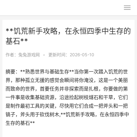
**饥荒新手攻略，在永恒四季中生存的
基石**
作者：
兔兔游戏网
•
更新时间：2026-05-10
摘要：**熟悉世界与基础生存**当你第一次踏入饥荒的世
界，那种孤立无援的感觉会瞬间将你淹没，这是一个美丽
而致命的世界，首要任务并非探索而是扎根，你要做的第
一件事是收集基础资源，沿途捡起树枝燧石和干草，它们
是制作最初工具的关键，尽快用它们合成一把斧头和一把
镐子，斧头用于砍伐树木,**饥荒新手攻略，在永恒四季中
生存的基石**