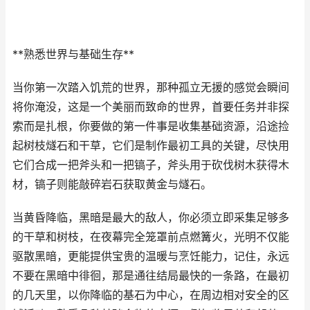
**熟悉世界与基础生存**
当你第一次踏入饥荒的世界，那种孤立无援的感觉会瞬间
将你淹没，这是一个美丽而致命的世界，首要任务并非探
索而是扎根，你要做的第一件事是收集基础资源，沿途捡
起树枝燧石和干草，它们是制作最初工具的关键，尽快用
它们合成一把斧头和一把镐子，斧头用于砍伐树木获得木
材，镐子则能敲碎岩石获取黄金与燧石。
当黄昏降临，黑暗是最大的敌人，你必须立即采集足够多
的干草和树枝，在夜幕完全笼罩前点燃篝火，光明不仅能
驱散黑暗，更能提供宝贵的温暖与烹饪能力，记住，永远
不要在黑暗中徘徊，那是通往结局最快的一条路，在最初
的几天里，以你降临的基石为中心，在周边相对安全的区