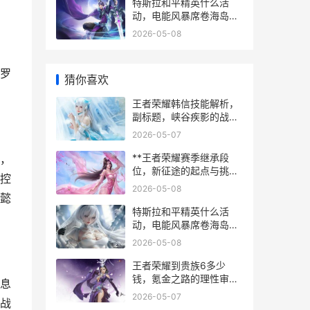
特斯拉和平精英什么活
动，电能风暴席卷海岛战
场副标题
2026-05-08
罗
猜你喜欢
王者荣耀韩信技能解析，
副标题，峡谷疾影的战术
艺术
2026-05-07
**王者荣耀赛季继承段
，
位，新征途的起点与挑战
控
**
2026-05-08
懿
特斯拉和平精英什么活
动，电能风暴席卷海岛战
场副标题
2026-05-08
王者荣耀到贵族6多少
钱，氪金之路的理性审
息
视，副标题，一段虚拟荣
2026-05-07
战
耀的价值衡量