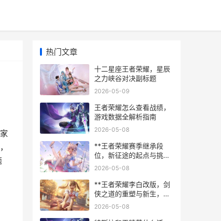
热门文章
十二星座王者荣耀，星辰
之力峡谷对决副标题
2026-05-09
王者荣耀怎么查看战绩，
游戏数据全解析指南
2026-05-08
家
**王者荣耀赛季继承段
，
位，新征途的起点与挑战
题
**
2026-05-08
**王者荣耀李白改版，剑
侠之道的重塑与新生，副
标题，从飘逸刺客到节奏
2026-05-08
大师的蜕变之路**