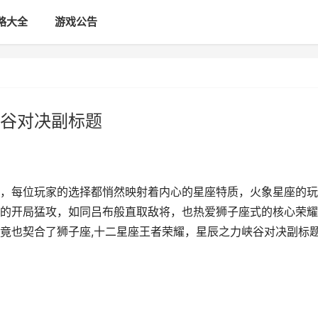
略大全
游戏公告
谷对决副标题
，每位玩家的选择都悄然映射着内心的星座特质，火象星座的玩
的开局猛攻，如同吕布般直取敌将，也热爱狮子座式的核心荣耀
竟也契合了狮子座,十二星座王者荣耀，星辰之力峡谷对决副标