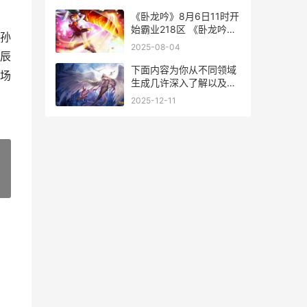
《卧龙吟》8月6日11时开
始霸业218区 《卧龙吟》
孙
8月6日演唱
2025-08-04
辰
下面内容为你从不同领域
场
生成几许深入了解以及对
应的文章示例：
2025-12-11
»