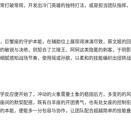
常打破常规，开发出冷门英雄的独特打法，或是担当团队指挥，
，巨蟹座的守护本能，在辅助位上展现得淋漓尽致，蔡文姬的回
的敏锐与决绝，则契合了兰陵王、阿轲这类隐匿的刺客，于阴影
细腻感知战场节奏，使用瑶或孙膑，以柔和的技能编织出扭转战
学反应便开始了，冲动的火象需要土象的稳固后方，多变的的风
座间的默契配搭，既有白羊座的开团勇气，也有处女座的控制衔
的本能，便能多一分包容与协作，让团队配合超越简单的技能叠