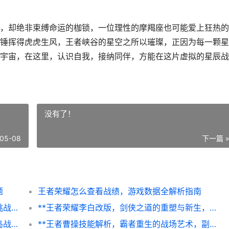
，却绝非束缚命运的枷锁，一位理性的摩羯座也可能爱上狂热的
锤挥得虎虎生风，王者峡谷的星空之所以璀璨，正因为每一颗星
宇宙，在这里，认识自我，接纳同伴，方能在这片虚拟的星辰战
没有了！
05-08
下一篇 
题
王者荣耀怎么查看战绩，游戏数据全解析指南
**王者荣耀赛季继承段位，新征途的起点与挑战**
**王者荣耀李白改版，剑侠之道的重塑与新生，副标题，从飘逸刺客到节奏大师的蜕变之路**
特斯拉和平精英什么活动，电能风暴席卷海岛战场副标题
**王者曹操技能解析，霸者重生的战场艺术，副标题，峡谷枭雄的生存与征服之道**