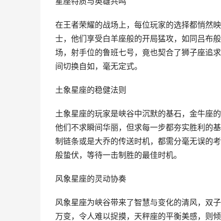
星座特质与英雄共鸣
在王者荣耀的战场上，每位玩家的选择都悄然映
士，他们享受白羊座般的开局猛攻，如同吕布般
场，射手位的鲁班七号，竟也契合了狮子座追求
间切换自如，毫无定式。
土象星座的稳健法则
土象星座的玩家是峡谷中沉默的基石，金牛座的
他们不求瞬间华丽，但求每一步都夯实胜利的基
制链条或是大乔的传送时机，都需分毫无误的考
般蛰伏，等待一击制胜的最佳时机。
风象星座的灵动协奏
风象星座为峡谷带来了智慧与变化的清风，双子
万变，令人难以捉摸，天秤座的平衡美感，则倾