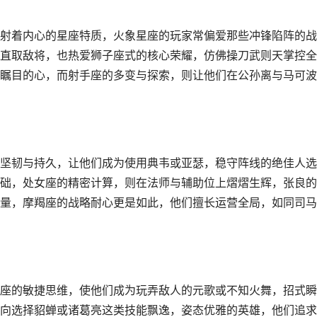
射着内心的星座特质，火象星座的玩家常偏爱那些冲锋陷阵的战
直取敌将，也热爱狮子座式的核心荣耀，仿佛操刀武则天掌控全
瞩目的心，而射手座的多变与探索，则让他们在公孙离与马可波
坚韧与持久，让他们成为使用典韦或亚瑟，稳守阵线的绝佳人选
础，处女座的精密计算，则在法师与辅助位上熠熠生辉，张良的
量，摩羯座的战略耐心更是如此，他们擅长运营全局，如同司马
座的敏捷思维，使他们成为玩弄敌人的元歌或不知火舞，招式瞬
向选择貂蝉或诸葛亮这类技能飘逸，姿态优雅的英雄，他们追求