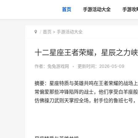
首页
手游活动大全
手游攻
首页
>
手游活动大全
十二星座王者荣耀，星辰之力峡
作者：
兔兔游戏网
•
更新时间：2026-05-09
摘要：星座特质与英雄共鸣在王者荣耀的战场上
常偏爱那些冲锋陷阵的战士，他们享受白羊座般
仿佛操刀武则天掌控全场，射手位的鲁班七号，