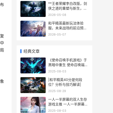
**王者荣耀李白改版，剑
布
侠之道的重塑与新生，副
标题，从飘逸刺客到节奏
2026-05-08
大师的蜕变之路**
和平精英最新玩法体验
服，未来战场的前沿预
览，战术竞技的革新序章
2026-05-07
复
中
局
经典文章
《使命召唤手机游戏》于
黑暗中重生 使命召唤端游
手机版
2025-08-03
|和平精英40分是何段
象
位？分析与技巧解读|
2025-08-29
一人一半屏幕的双人生存
游戏主推 一人一半屏幕的
双人恐怖游戏
2025-08-03