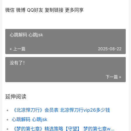
微信
微博
QQ好友
复制链接
更多同享
心跳解码 心跳jsk
« 上一篇
2025-08-22
没有了！
下一篇 »
延伸阅读
《北凉悍刀行》会员表 北凉悍刀行vip26多少钱
心跳解码 心跳jsk
《梦的第七章》精选策略【守望】 梦的第七章wink官网