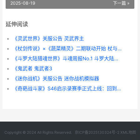
2025-08-19
下一篇 »
延伸阅读
《灵武世界》关服公告 灵武界主
《杖剑传说》×《蔬菜精灵》二期联动开始 杖与剑漫画
《斗罗大陆猎魂世界》斗魂周报No.1 斗罗大陆猎魂森林
《鬼武者 鬼武者3
《迷你战机》关服公告 迷你战机模拟器
《奇葩战斗家》S46启示录赛季正式上线：回到开始的文明 奇葩战斗家研药台
Copyright © 2024 All Rights Reserved.
京ICP备2025130324号-2
XML地图