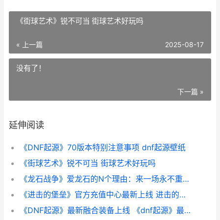
《街球艺术》锐不可当 街球艺术好玩吗
« 上一篇
2025-08-17
没有了！
下一篇 »
延伸阅读
《DNF起源》70版本特别注意事项 dnf起源壁纸
《街球艺术》锐不可当 街球艺术好玩吗
《龙石战争》爱龙石的N个理由：来一场永不重样、万人开黑的剧本杀 龙战争官网
《进击的堡垒》官方充值中心最新上线 进击的堡垒深渊图腾怎么打
《DNF起源》最新融合装备上线 《dnf起源》最新公告