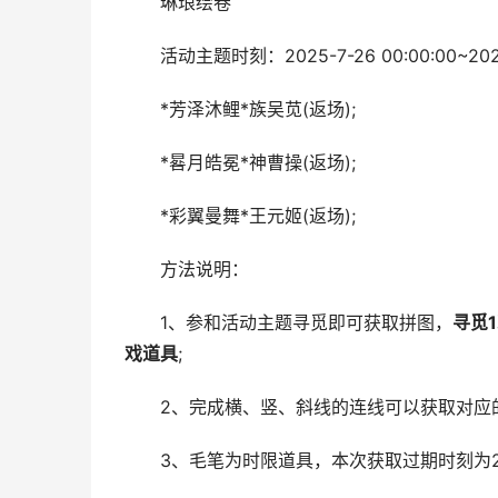
琳琅绘卷
活动主题时刻：2025-7-26 00:00:00~2025-
*芳泽沐鲤*族吴苋(返场);
*晷月皓冕*神曹操(返场);
*彩翼曼舞*王元姬(返场);
方法说明：
1、参和活动主题寻觅即可获取拼图，
寻觅
戏道具
;
2、完成横、竖、斜线的连线可以获取对应的
3、毛笔为时限道具，本次获取过期时刻为2025-