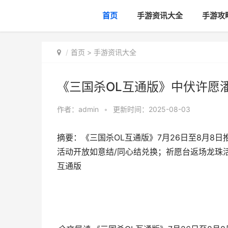
首页
手游资讯大全
手游攻
首页
>
手游资讯大全
《三国杀OL互通版》中伏许愿潘
作者：
admin
•
更新时间：2025-08-03
摘要：《三国杀OL互通版》7月26日至8月8
活动开放如意结/同心结兑换；祈愿台返场龙珠活
互通版