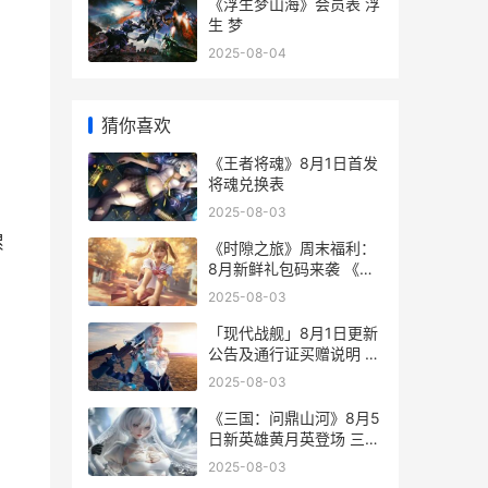
《浮生梦山海》会员表 浮
生 梦
2025-08-04
猜你喜欢
《王者将魂》8月1日首发
将魂兑换表
2025-08-03
累
《时隙之旅》周末福利：
8月新鲜礼包码来袭 《时
间之旅》
2025-08-03
「现代战舰」8月1日更新
公告及通行证买赠说明 现
代战舰wg
2025-08-03
《三国：问鼎山河》8月5
日新英雄黄月英登场 三国
问鼎山河破解版
2025-08-03