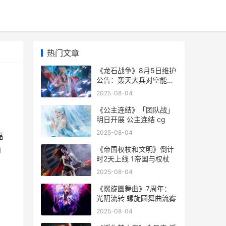
热门文章
《龙石战争》8月5日维护
公告：轰天大兵对空能力
增强 《龙石战争》手游今
2025-08-04
日首发上线
《公主连结》「团队战」
明日开展 公主连结 cg
2025-08-04
福
《帝国权杖和文明》倒计
l
时2天上线 1帝国与权杖
2025-08-04
《螺旋圆舞曲》7周年：
光阴流转 螺旋圆舞曲流雾
2025-08-04