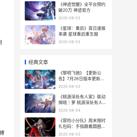
《神迹觉醒》全平台预约
破20万 神迹官方
2025-08-03
《星球：重启》首日速报
来袭 星球重启重生服
则
2025-08-03
经典文章
心
《黎明飞驰》【更新公
告】7月26日版本更新公
告 黎明飞驰免费车辆解锁
2025-08-03
版
《桃源深处有人家》联动
揭晓｜萝 桃源深处有人家
成都草堂的萝卜在哪里
2025-08-04
《冒险小分队》周末限时
礼包码：手指跟着圆圈晃
动 冒险小分队亚莉莉
搏
2025-08-03