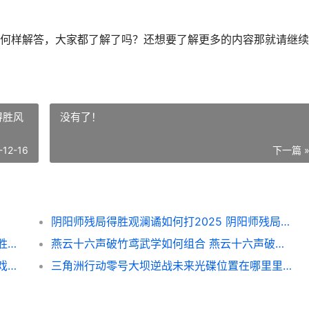
何样解答，大家都了解了吗？还想要了解更多的内容那就请继续
得胜风
没有了！
-12-16
下一篇 
阴阳师残局得胜观澜谲如何打2025 阴阳师残局得胜风裁翼
阴阳师残局得胜枯骨誓如何打 阴阳师残局得胜观澜谲
燕云十六声破竹鸢武学如何组合 燕云十六声破竹鸢怎么样
逆水寒手机游戏胡饼如何制作 逆水寒手机游戏官网
三角洲行动零号大坝逆战未来光碟位置在哪里里 三角洲行动零号大坝钥匙推荐