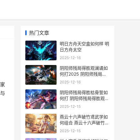
热门文章
明日方舟天空盒如何样 明
日方舟太空
2025-12-16
阴阳师残局得胜观澜谲如
何打2025 阴阳师残局得
胜风裁翼
2025-12-16
家
阴阳师残局得胜枯骨誓如
与
何打 阴阳师残局得胜观澜
谲
2025-12-15
燕云十六声破竹鸢武学如
何组合 燕云十六声破竹鸢
怎么样
2025-12-15