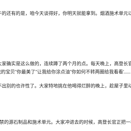
牛的还有的是，咱今天谈得好，你明天就能拿到。烟酒施术单元
大家确实是这么做的，连续蹲了两个月的点。每天晚上，高登长
’‘你最美了’‘让我给你涂点油’‘你如何不转两圈给我看看’......
不出别的也许性了。大家特地挑在他喝得烂醉的晚上，趁屋子里
都是违禁的源石制品和施术单元。大家冲进去的时候，高登长官正把一