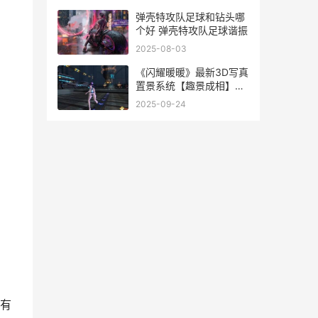
弹壳特攻队足球和钻头哪
个好 弹壳特攻队足球谐振
2025-08-03
《闪耀暖暖》最新3D写真
置景系统【趣景成相】方
法详细解答 闪耀暖暖了解
2025-09-24
一下
有