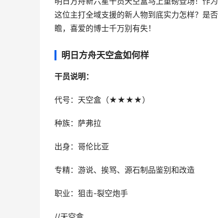
明日方舟新六星干员天空盒马上重磅登场！作为
这位主打全域支援的新人物到底实力怎样？是否
瞻，喜爱的博士千万别有失！
明日方舟天空盒如何样
干员说明：
代号：天空盒（★★★★）
种族：萨弗拉
出身：哥伦比亚
专精：游说、挨骂、源石制品鉴别和改造
职业：狙击-裂空炮手
//天空盒