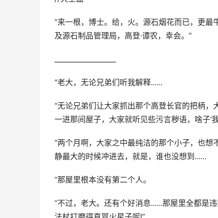
“来一根，博士。给，火。源石烟花而已，更最
及源石制品管理局，高登·谭农，幸会。”
__________________
“老大，无论兄弟们听我解释......
“无论兄弟们让大家抓出那个高登长官的把柄，
一进那间屋子，大家就听见些污言秽语，啥子‘我的宝贝
“两个月啊，大家之中最纯洁的那个小子，也想
静最大的时候冲进去，就是，谁也没想到......
“那屋里根本没有第二个人。
“不过，老大。还有个好消息......那屋里全
法杖打磨得直冒火星子呢!”