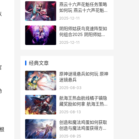
燕云十六声花魁任务策略
如何玩 燕云十六声花魁任
以
务还能回去么
2025-12-11
阴阳师姑获鸟竞速阵型如
何组合2025 阴阳师姑获
鸟竞速速度
2025-12-11
经典文章
官
原神谜境悬兵如何玩 原神
迷镜悬兵
2025-08-03
动
航海王热血航线橘子镇隐
藏奖励如何拿 航海王热血
航线破解版无限召唤券
2025-08-13
创造和魔法鸡蛋如何获取
创造与魔法鸡蛋获得方法
根
一览位置在哪
2025-08-25