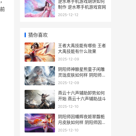
，
逆水寒手机游戏胡饼如何
制作 逆水寒手机游戏官网
前
2025-12-12
猜你喜欢
王者大禹技能有哪些 王者
大禹技能有什么效果
2025-12-09
阴阳师神酿星熊童子闲雕
灵珑皮肤如何样 阴阳师星
熊面板
2025-12-09
燕云十六声辅助卸势如何
开始 燕云十六声辅助战斗
2025-12-10
阴阳师因幡辉夜姬翠馥栀
月皮肤如何样 阴阳师因幡
辉夜姬技能要满吗
2025-12-10