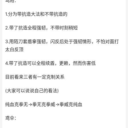
鸢陌：
1.分为带抗造大法和不带抗造的
2.带了抗造全程强韧，不带时刻稍短
3.用陌刀套盾拿强韧，闪反后处于强韧情形，不怕对面打
太白反顶
4.带了抗造可以全程续盾，更赖，然而伤害低
目前看来三者有一定克制关系
(大家可以说说自己的看法)
纯血克拳无→拳无克拳威→拳威克纯血
鸢伞：