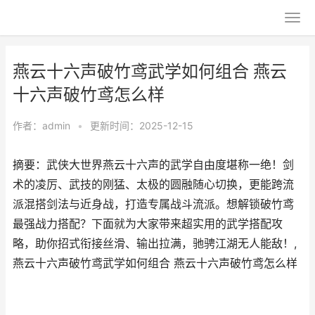
燕云十六声破竹鸢武学如何组合 燕云
十六声破竹鸢怎么样
作者：
admin
•
更新时间：2025-12-15
摘要：武侠大世界燕云十六声的武学自由度堪称一绝！剑
术的凌厉、武技的刚猛、太极的圆融随心切换，更能跨流
派混搭剑法与近身战，打造专属战斗流派。想解锁破竹鸢
最强战力搭配？下面就为大家带来超实用的武学搭配攻
略，助你招式衔接丝滑、输出拉满，驰骋江湖无人能敌！,
燕云十六声破竹鸢武学如何组合 燕云十六声破竹鸢怎么样