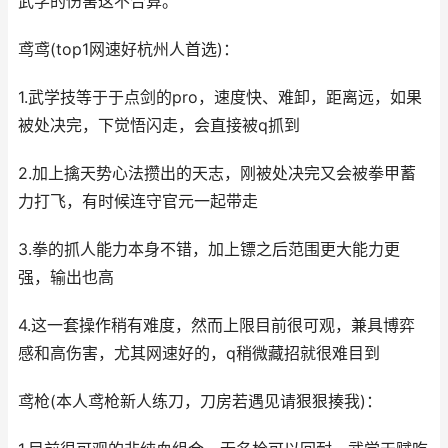
武学的伤害这不合算。
鸢鸢(top1网速好杭州人首选)：
1.武学技等于于点剑的pro，速度快、难卸，距离远，如果
被处决完，下觉悟闪走，会直接被q抓到
2.加上擒天势心法攒出的天志，刚被处决完又会被拳甲蓄
力打飞，有时候连守官元一起带走
3.拳的抓人能力本身不错，加上镖之后范围更大能力更
强，输出也高
4.这一套操作稍有难度，然而上限目前很可观，兼具博弈
感和高伤害，尤其网速好的，q稍微藏招就很难目到
鸢枪(本人鸢枪新人练刀，刀房若遇见请狠狠揍我)：