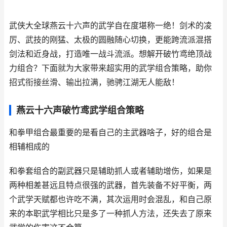
武侠大全球燕云十六声的武学自在度堪称一绝！剑术的凌
厉、武技的刚猛、太极的圆融随心切换，更能跨流派混搭
剑法和近身战，打造唯一战斗流派。想解开破竹鸢绝顶战
力组合？下面就为大家带来超实用的武学组合策略，助你
招式衔接丝滑、输出拉满，驰骋江湖无人能敌！
燕云十六声破竹鸢武学组合策略
和拳甲组合最重要的是看自己的主武器啥子，好的组合是
相辅相成的
和拳套组合的副武器只是辅助抓人或者辅助增伤，如果是
两种相差甚远且特点很强的武器，首先装备不好平衡，两
个武学天赋都也许吃不满，其次运用时会混乱，和自己原
来的本职武学相比只是多了一种抓人方法，还失去了原来