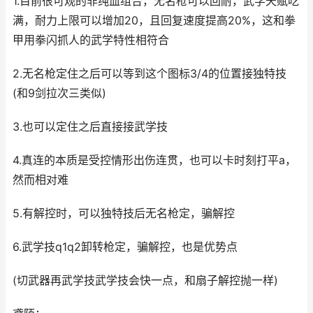
1.目前很可观的非纯血组合，无名枪可以回耐，武学天赋吃
满，耐力上限可以增加20，且回复速度提高20%，这和拳
甲用拳闪抓人的武学特性相符合
2.无名枪定住之后可以等到这个图标3/4的位置接独特技
(和9剑拉次三类似)
3.也可以定住之后直接接武学技
4.真连的本质是受控情形出伤连贯，也可以卡时刻打平a，
然而相对难
5.有解控时，可以独特技后无名枪定，骗解控
6.武学技q1q2卸转枪定，骗解控，也是优势点
(切武器再武学技武学技会快一点，和扇子解控抛一样)