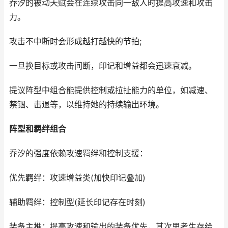
乔汐的被动天赋会在连续攻击同一敌人时提高攻速和攻击
力。
攻击不中断时会形成越打越快的节拍;
一旦换目标或攻击间断，印记和增益都会迅速衰减。
提议阵型中组合能提供控制或拉扯能力的单位，如减速、
禁锢、击退等，以维持她的持续输出环境。
阵型和羁绊组合
乔汐的强度依赖攻速羁绊和控制支援：
优先羁绊：攻速增益类(加快印记叠加)
辅助羁绊：控制型(延长印记存在时刻)
装备主推：提高攻速和输出的装备优先，其次思考生存给