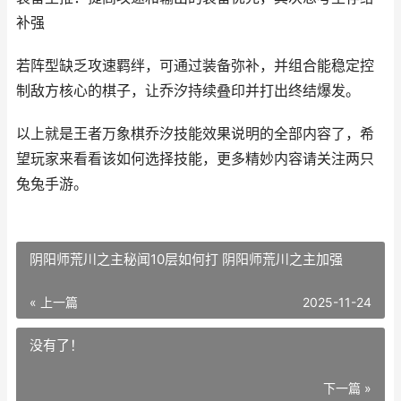
补强
若阵型缺乏攻速羁绊，可通过装备弥补，并组合能稳定控
制敌方核心的棋子，让乔汐持续叠印并打出终结爆发。
以上就是王者万象棋乔汐技能效果说明的全部内容了，希
望玩家来看看该如何选择技能，更多精妙内容请关注两只
兔兔手游。
阴阳师荒川之主秘闻10层如何打 阴阳师荒川之主加强
« 上一篇
2025-11-24
没有了！
下一篇 »