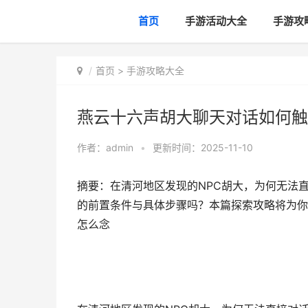
首页
手游活动大全
手游攻
首页
>
手游攻略大全
燕云十六声胡大聊天对话如何触
作者：
admin
•
更新时间：2025-11-10
摘要：在清河地区发现的NPC胡大，为何无法
的前置条件与具体步骤吗？本篇探索攻略将为你
怎么念