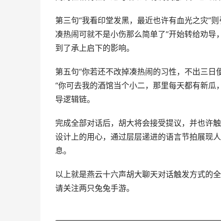
第三句“我看印堂发黑，最近也许有血光之灾”
凑热闹可就不是小伤那么简单了”开始转给劝导
到了承上启下的影响。
第五句“你若还不改掉凑热闹的习性，不出三日
“你可去我的酒馆当个小二，那里每天都有新瓜
导逻辑链。
完成全部对话后，胡大将会接受提议，并也许触
设计上的用心，通过层层递进的语言节拍展现人
息。
以上就是燕云十六声胡大聊天对话触发方式的全
请关注两只兔兔手游。