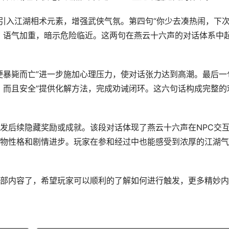
则引入江湖相术元素，增强武侠气氛。第四句“你少去凑热闹，下
，语气加重，暗示危险临近。这两句在燕云十六声的对话体系中
便暴毙而亡”进一步施加心理压力，使对话张力达到高潮。最后一
，而且安全”提供化解方法，完成劝诫闭环。这六句话构成完整的
发后续隐藏奖励或成就。该段对话体现了燕云十六声在NPC交
物性格和剧情进步。玩家在参和经过中也能感受到浓厚的江湖气
部内容了，希望玩家可以顺利的了解如何进行触发，更多精妙内