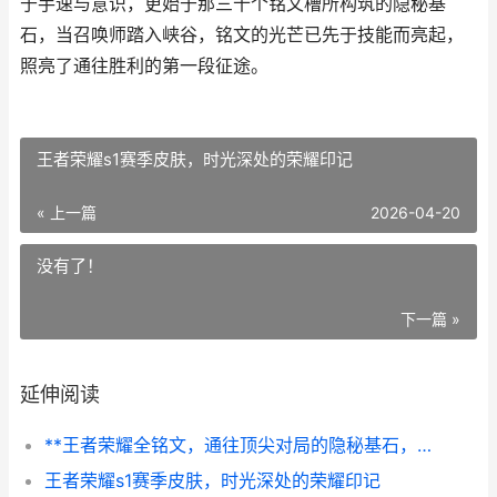
于手速与意识，更始于那三十个铭文槽所构筑的隐秘基
石，当召唤师踏入峡谷，铭文的光芒已先于技能而亮起，
照亮了通往胜利的第一段征途。
王者荣耀s1赛季皮肤，时光深处的荣耀印记
« 上一篇
2026-04-20
没有了！
下一篇 »
延伸阅读
**王者荣耀全铭文，通往顶尖对局的隐秘基石，副标题，一套铭文，一方天地**
王者荣耀s1赛季皮肤，时光深处的荣耀印记