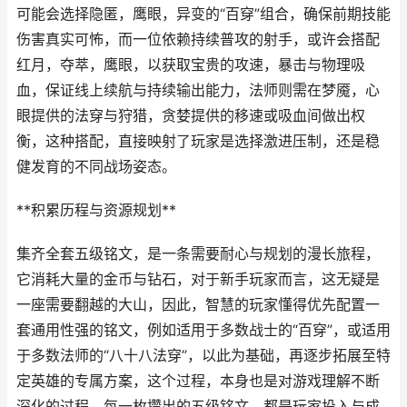
可能会选择隐匿，鹰眼，异变的“百穿”组合，确保前期技能
伤害真实可怖，而一位依赖持续普攻的射手，或许会搭配
红月，夺萃，鹰眼，以获取宝贵的攻速，暴击与物理吸
血，保证线上续航与持续输出能力，法师则需在梦魇，心
眼提供的法穿与狩猎，贪婪提供的移速或吸血间做出权
衡，这种搭配，直接映射了玩家是选择激进压制，还是稳
健发育的不同战场姿态。
**积累历程与资源规划**
集齐全套五级铭文，是一条需要耐心与规划的漫长旅程，
它消耗大量的金币与钻石，对于新手玩家而言，这无疑是
一座需要翻越的大山，因此，智慧的玩家懂得优先配置一
套通用性强的铭文，例如适用于多数战士的“百穿”，或适用
于多数法师的“八十八法穿”，以此为基础，再逐步拓展至特
定英雄的专属方案，这个过程，本身也是对游戏理解不断
深化的过程，每一枚攒出的五级铭文，都是玩家投入与成