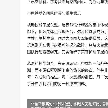
平已然倾斜，它考验着玩家的耐心、判断力与决
不屈铁壁的团队纽带与重生意志
被动技能不屈铁壁，是苏烈设计精髓的集中体现
倒下，化为灵体点亮烽火台，这片区域就成为了
生并回复其生命，同时为周围友军提供增益，这
玩家则需在倒下前尽可能深入敌阵，将烽火台置
团队行动紧密绑定，完美诠释了其守护与不屈的
苏烈的技能组合，在资深玩家手中犹如一部战争
潮，而不屈铁壁则留下余韵悠长的终章，他并非
每一次成功的推进，每一次震撼的群控，每一次
了开启胜利之门的另一种厚重钥匙。
**和平精英怎么拾取设置，制胜从落地开始，副