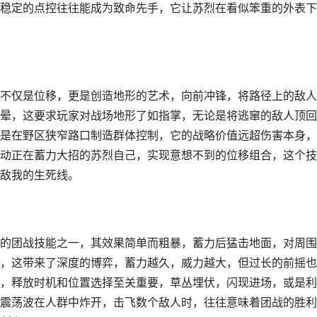
稳定的点控往往能成为致命先手，它让苏烈在看似笨重的外表下
不仅是位移，更是创造地形的艺术，向前冲锋，将路径上的敌人
晕，这要求玩家对战场地形了如指掌，无论是将逃窜的敌人顶回
是在野区狭窄路口制造群体控制，它的战略价值远超伤害本身，
动正在蓄力大招的苏烈自己，实现意想不到的位移组合，这个技
敌我的生死线。
的团战技能之一，其效果简单而粗暴，蓄力后猛击地面，对周围
，这带来了深度的博弈，蓄力越久，威力越大，但过长的前摇也
，释放时机和位置选择至关重要，草丛埋伏，闪现进场，或是利
震荡波在人群中炸开，击飞数个敌人时，往往意味着团战的胜利