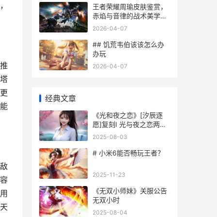
，
王者荣耀周瑜皮肤鉴赏，
赤焰与音律的战术美学副
标题
2026-04-07
## 饥荒韦伯该该怎么办
办玩
推
2026-04-07
塔
更
经典文章
能
《光和夜之恋》[汐辰逐
愿]复刻Ⅰ 光与夜之恋两个
结局有什么区别
2025-08-03
# 小米6能否畅玩王者？
敌
2025-11-23
容
《无双小师妹》关服公告
用
无双小时
天
2025-08-04