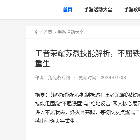
首页
手游活动大全
手游攻
首页
>
手游活动大全
王者荣耀苏烈技能解析，不屈铁
重生
作者：
兔兔游戏网
•
更新时间：2026-04-08
摘要：苏烈技能核心机制概述在王者荣耀的战场
技能组围绕“不屈铁壁”与“绝地反击”两大核心
进入不屈状态，烽火台亮起，等待队友点燃或自
撼山河烽火铸重生