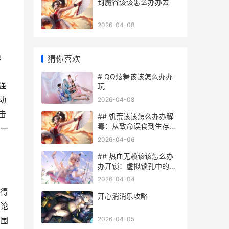
封魔谷该该怎么办办去
2026-04-08
绝
猜你喜欢
# QQ炫舞该该怎么办办
强
玩
动
2026-04-08
击
## 饥荒该该怎么办办解
毒：从致命误食到生存智
一
慧的千年探索
2026-04-06
## 热血无赖该该怎么办
办开锁：虚拟锁孔中的诚
实道义
2026-04-04
得
开心消消乐攻略
论
2026-04-05
围