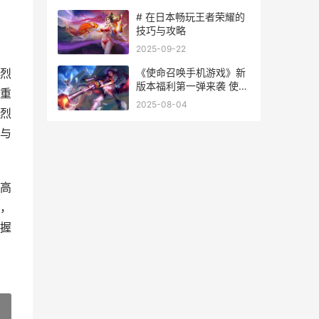
# 在日本畅玩王者荣耀的
技巧与攻略
2025-09-22
《使命召唤手机游戏》新
烈
版本福利第一弹来袭 使命
重
召唤手机四指键位
2025-08-04
烈
与
高
，
握