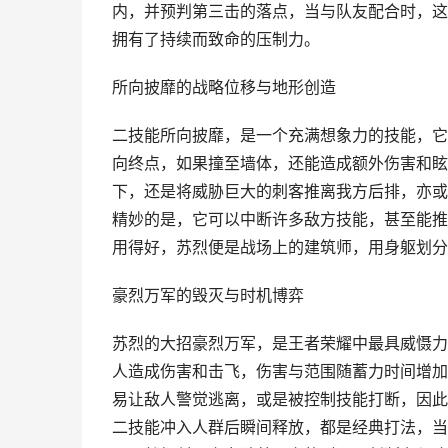
内，并预判第三击的落点，当与队友配合时，这
拥有了持续而致命的压制力。
所向披靡的战略位移与地形创造
二技能所向披靡，是一个充满想象力的技能，它
向终点，如果撞至墙体，还能造成额外伤害和眩
下，还是将威胁巨大的刺客推离我方后排，亦或
精妙的是，它可以中断许多敌方技能，甚至能推
用得好，苏烈便是战场上的建筑师，用身躯划分
豪烈万军的毁灭与时机博弈
苏烈的大招豪烈万军，是王者荣耀中最具威慑力
人造成伤害和击飞，伤害与范围随蓄力时间增加
易让敌人警觉逃离，或是被控制技能打断，因此
二技能冲入人群后瞬间释放，都是经典打法，当