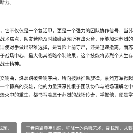
断力。
，它不仅仅是一个复活甲，更是一个强力的团队协作信号，当苏
战术焦点，队友若能及时触碰点亮所有烽火台，便能加速苏烈的
迫使对手做出艰难选择，是冒险上前守尸，还是迅速撤离，而苏
于战场中心，最大化其战略牵制效果，这个技能将苏烈个人生存
战士精神。
交响曲，烽烟踏破奏响序曲，所向披靡推动旋律，豪烈万军掀起
一个孤高的英雄，他的力量深深扎根于团队协作与战场理解之中
烽火中的重生，都书写着属于苏烈的战场传奇，掌握他，便是掌
标题，
王者荣耀典韦出装，狂战士的杀戮艺术，副标题，从野