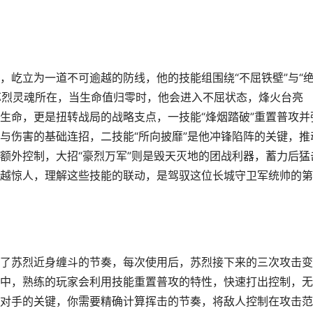
，屹立为一道不可逾越的防线，他的技能组围绕“不屈铁壁”与“
是苏烈灵魂所在，当生命值归零时，他会进入不屈状态，烽火台亮
生命，更是扭转战局的战略支点，一技能“烽烟踏破”重置普攻并
与伤害的基础连招，二技能“所向披靡”是他冲锋陷阵的关键，推
额外控制，大招“豪烈万军”则是毁天灭地的团战利器，蓄力后猛
越惊人，理解这些技能的联动，是驾驭这位长城守卫军统帅的第
了苏烈近身缠斗的节奏，每次使用后，苏烈接下来的三次攻击变
中，熟练的玩家会利用技能重置普攻的特性，快速打出控制，无
对手的关键，你需要精确计算挥击的节奏，将敌人控制在攻击范