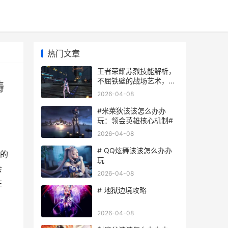
热门文章
王者荣耀苏烈技能解析，
不屈铁壁的战场艺术，副
铸
标题，巨柱撼山河烽火铸
2026-04-08
重生
#米莱狄该该怎么办办
玩：领会英雄核心机制#
2026-04-08
# QQ炫舞该该怎么办办
的
玩
会
2026-04-08
柱
# 地狱边境攻略
2026-04-08