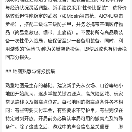
与经济状况灵活调整。新手建议采用“性价比配装”：选择价
格较低但性能稳定的武器（如Mosin狙击枪、AK74U突击
步枪），搭配二级或三级防护甲，并务必携带基础医疗物
品（简易急救包、绷带、止痛药）。不要将所有高品质装
备一次性带入战局，应保留至少一套备用装备。同时，利
用游戏的“保险”功能为关键装备投保，即使战败也有机会挽
回部分损失。
## 地图熟悉与情报搜集
熟悉地图是生存的基础。建议新手先从农场、山谷等较小
地图开始练习，逐步掌握关键资源点、高危险区域、玩家
常见路线以及撤离点位置。每张地图的撤离点条件各不相
同：有些需要支付现金，有些要求不穿护甲，有些则仅在
特定时刻开放。开局前务必确认本局可用的撤离点及特殊
条件。除了这些之后，游戏中的声音信息至关重要——脚