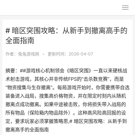
# 暗区突围攻略：从新手到撤离高手的
全面指南
作者：
兔兔游戏网
•
更新时间：2026-04-07
摘要：##游戏核心机制领会《暗区突围》一直以来硬核战
术射击游戏，其核心并非传统FPS的“击杀数竞赛”，而是
“物资搜集与生存撤离”。每局游戏开始时，你需要携带自选
装备进入战局，搜集高价格物资，并在限定时刻内从随机
撤离点成功撤离。如果中途被击败，你将损失带入战局的
所有物品（保险箱内物品除外）。这种高风险高回报的设
定，要求玩家必须掌握策略思,# 暗区突围攻略：从新手到
撤离高手的全面指南