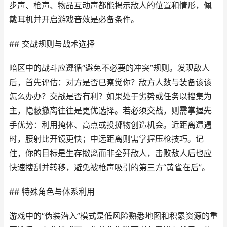
步声、枪声、物品互动声都能揭示敌人的位置和情形，佩
戴耳机并开启游戏音效是必备条件。
## 交战规则与战术选择
暗区中的战斗应遵循“避免不必要的冲突”规则。发现敌人
后，首先评估：对方是否已察觉你？敌方人数与装备该该
怎么办办？交战是否有利？如果处于劣势或任务以搜集为
主，隐蔽撤离往往是更优选择。若必须交战，则需掌握先
手优势：利用掩体、高点或投掷物创造机会。近距离遭遇
时，腰射比开镜更快；中远距离则需掌握压枪技巧。记
住，你的目标是生存撤离而非全歼敌人，击败敌人后也应
快速搜刮并转移，避免被枪声吸引的第三方“黄雀在后”。
## 特殊角色与体系利用
游戏中的“伪装潜入”模式是低风险熟悉地图和积累资源的重