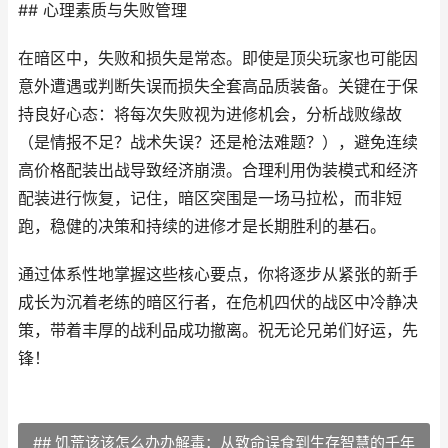
## 心理素质与失败管理
在暗区中，失败和损失是常态。即使是顶尖玩家也可能因
意外遭遇或判断失误而损失全套高品质装备。关键在于保
持良好心态：将每次失败视为进修机会，分析战败缘故
（是情报不足？战术失误？还是枪法难题？），避免连续
高价格配装出战导致经济崩溃。合理利用伪装模式和经济
配装进行恢复，记住，暗区突围是一场马拉松，而非短
跑，稳健的决策和持续的进修才是长期胜利的基石。
通过体系性地掌握这些核心要点，你将逐步从紧张的新手
成长为沉着老练的暗区行者，在危机四伏的战区中冷静决
策，带着丰厚的战利品成功撤离。祝无论兄弟们好运，先
锋！
## 饥荒该该怎么办办解毒：从致命误食到生存智慧的千年