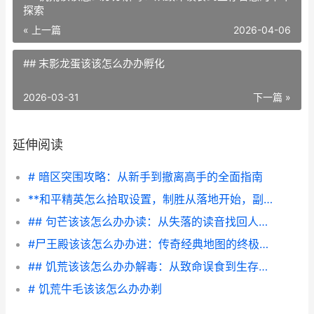
探索
« 上一篇
2026-04-06
## 末影龙蛋该该怎么办办孵化
2026-03-31
下一篇 »
延伸阅读
# 暗区突围攻略：从新手到撤离高手的全面指南
**和平精英怎么拾取设置，制胜从落地开始，副标题，资深玩家的物资管理哲学**
## 句芒该该怎么办办读：从失落的读音找回人与天然最初的盟誓
#尸王殿该该怎么办办进：传奇经典地图的终极探秘指南#
## 饥荒该该怎么办办解毒：从致命误食到生存智慧的千年探索
# 饥荒牛毛该该怎么办办剃