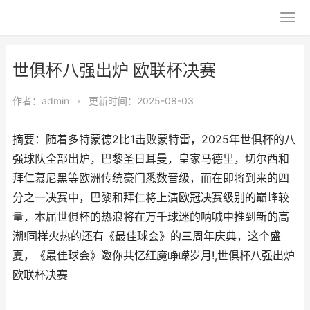
世俱杯八强出炉 欧联杯决赛
作者：
admin
•
更新时间：2025-08-03
摘要：随着多特蒙德2比1击败蒙特雷，2025年世俱杯的八
强球队全部出炉，巴黎圣日耳曼，皇家马德里，切尔西和
拜仁慕尼黑等欧洲传统豪门悉数晋级，而在即将到来的四
分之一决赛中，巴黎和拜仁将上演欧冠决赛级别的巅峰较
量，本届世俱杯的热浪将在万千球迷的呐喊中推到新的高
潮!同样火热的还有《最佳球会》的三周年庆典，这个盛
夏，《最佳球会》邀你共忆红魔峥嵘岁月!,世俱杯八强出炉
欧联杯决赛