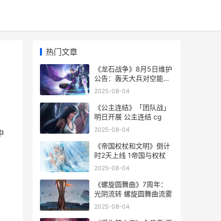
热门文章
《龙石战争》8月5日维护
公告：轰天大兵对空能力
增强 《龙石战争》手游今
2025-08-04
日首发上线
《公主连结》「团队战」
明日开展 公主连结 cg
2025-08-04
中
《帝国权杖和文明》倒计
时2天上线 1帝国与权杖
2025-08-04
《螺旋圆舞曲》7周年：
光阴流转 螺旋圆舞曲流雾
2025-08-04