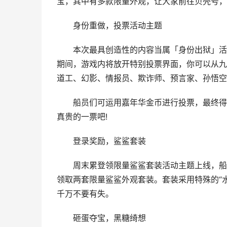
宝，其中有多款限量外观，让大家前往贝壳号，
身份重做，投票活动主题
本次最具创造性的内容当属「身份出狱」活动
期间，游戏内将放开特别投票界面，你可以从九
道工、幻影、情报员、欺诈师、预言家、孙悟空
船员们可运用嘉年华金币进行投票，最终得票
真贵的一票吧!
登录奖励，鲨鲨套装
周末累登领限量鲨鲨套装活动主题上线，船员
领取两套限量鲨鲨外观套装。套装采用特殊的“水
千万不要有失。
砸蛋夺宝，黑糖绮想