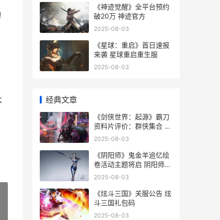
《神迹觉醒》全平台预约
!
破20万 神迹官方
2025-08-03
《星球：重启》首日速报
来袭 星球重启重生服
2025-08-03
大
经典文章
《剑侠世界：起源》霸刀
资料片评价：群侠集合 剑
侠世界起源职业选择
2025-08-03
《阴阳师》鬼金羊追忆绘
卷活动主题将启 阴阳师鬼
使怎么获得
2025-08-03
《炫斗三国》关服公告 炫
斗三国礼包码
»
2025-08-03