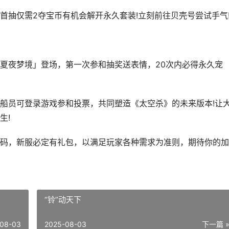
抽仅需2夺宝币有机会解开永久套装!立刻前往贝壳号尝试手气
夜梦境」登场，第一次参和抽奖送表情，20次内必得永久宠
员可登录游戏参和投票，共同塑造《太空杀》的未来版本!让
生!
码，新服必定有礼包，以满足玩家各种需求为准则，期待你的加
“铃”动天下
08-03
2025-08-03
下一篇 