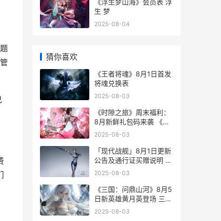
《浮生梦山海》会员表 浮
生 梦
2025-08-04
题
猜你喜欢
管
《王者将魂》8月1日首发
将魂兑换表
2025-08-03
己
《时隙之旅》周末福利：
8月新鲜礼包码来袭 《时
间之旅》
2025-08-03
「现代战舰」8月1日更新
公告及通行证买赠说明 现
费
代战舰wg
2025-08-03
们
《三国：问鼎山河》8月5
日新英雄黄月英登场 三国
问鼎山河破解版
2025-08-03