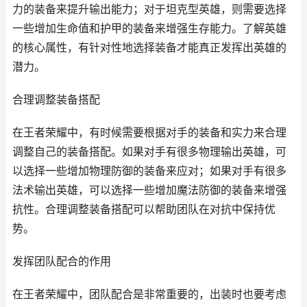
力的装备来提升输出能力；对于坦克型英雄，则需要选择
一些增加生命值和护甲的装备来增强生存能力。了解英雄
的核心属性，有针对性地选择装备才能真正发挥出英雄的
潜力。
合理调整装备搭配
在王者荣耀中，有时候需要根据对手的装备和实力来合理
调整自己的装备搭配。如果对手有很多物理输出英雄，可
以选择一些增加物理防御的装备来应对；如果对手有很多
法术输出英雄，可以选择一些增加魔法防御的装备来增强
抗性。合理调整装备搭配可以帮助团队在对抗中保持优
势。
发挥团队配合的作用
在王者荣耀中，团队配合是非常重要的，出装时也要考虑