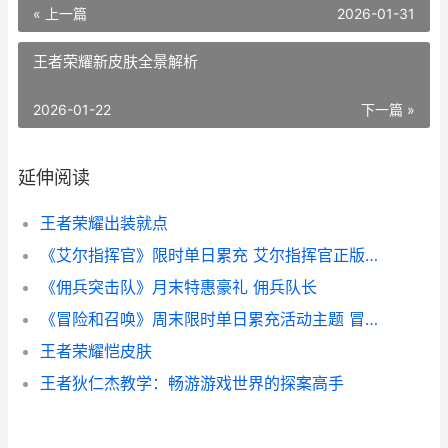
« 上一篇
2026-01-31
王者荣耀新皮肤全景解析
2026-01-22
下一篇 »
延伸阅读
王者荣耀出装就点
《艾尔指挥官》限时单日累充 艾尔指挥官正版下载入口官网
《佣兵突击队》月末特惠豪礼 佣兵队长
《冒险和召唤》周末限时单日累充活动主题 冒险与召唤
王者荣耀恺皮肤
王者狄仁杰教学：畅游游戏世界的探案高手