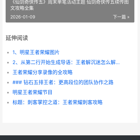
《仙剑奇侠传五》周末单笔活动主题 仙剑奇侠传五续传图
文攻略全集
2026-01-09
下一篇 »
延伸阅读
1、明星王者荣耀图片
2、从第二行开始生成导语：王者解沉迷怎么解，是很多玩家关心的问题。在追求游戏乐趣的同时，克服游戏成瘾是至关重要的。通过有效的方法和技巧，玩家可以掌握如何在王者中享受游戏，又不至于沉迷其中。
王者荣耀分享录像的全攻略
### 钻石五排王者：更高段位的团队协作之路
明星王者荣耀节目
标题：刺客掌控之道：王者荣耀刺客攻略