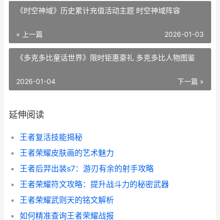
《时空神域》历史累计充值活动主题 时空神域阵容
« 上一篇
2026-01-03
《多克多比童话世界》限时钜惠豪礼 多克多比人物图鉴
2026-01-04
下一篇 »
延伸阅读
王者复活技能揭秘
王者荣耀皮肤画的艺术魅力
王者后羿出装s7：游刃有余的射手攻略
王者荣耀符文攻略：提升战斗力的秘密武器
王者荣耀武则天的铭文解析
如何精准查询王者荣耀战报