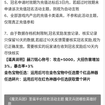
5、冠名申请时效期为充值达标后3日内，若超过时效期未
申请该次充值冠名活动主题，则视为自动言败
6、全部游戏内产出的充值卡类道具，不参和此活动主题，
仅限真正充值参和
7、由于数据存档机制限制,冠名奖励发放记录、核实记录
只保留10天的数据,若超过10天反馈需要核实冠名奖励,视为
已正确发放。需要核实的玩家请在收到冠名奖励后10天内
尽快核实
【道具说明】
赫刀铭心称号：攻击+5000，大招伤害增加
3%，暴击率+3%
金色宝物任选：运用后可在金色宝物中任选壹个
红品神器
任选碎片：运用后可在红色神器中任选获取壹个碎片
《魔灵兵团》圣诞半价狂欢活动主题 魔灵兵团哪些英雄好
用