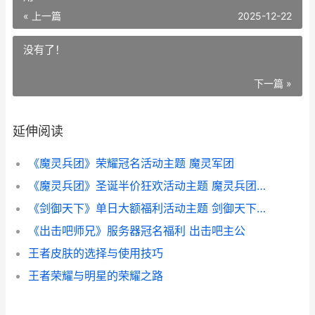
« 上一篇
2025-12-22
没有了！
下一篇 »
延伸阅读
《魔灵兵团》荣耀冠名活动主题 魔灵军团
《魔灵兵团》圣诞半价狂欢活动主题 魔灵兵团哪些英雄好用
《剑御天下》单日大额福利活动主题 剑御天下下载
《出击吧师兄》服务器冠名福利 出击吧主公
王者皮肤的选择与使用技巧
王者荣耀与明星的荣耀之路