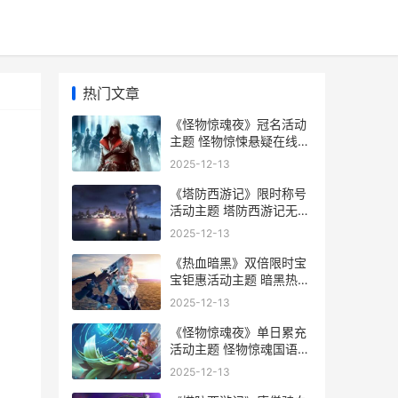
热门文章
《怪物惊魂夜》冠名活动
主题 怪物惊悚悬疑在线观
看
2025-12-13
《塔防西游记》限时称号
活动主题 塔防西游记无限
元宝破解版
2025-12-13
《热血暗黑》双倍限时宝
宝钜惠活动主题 暗黑热血
rx
2025-12-13
《怪物惊魂夜》单日累充
活动主题 怪物惊魂国语电
影完整版在线
2025-12-13