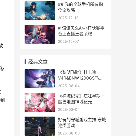
## 我的全球手机所有指
令全攻略
2025-12-13
# 该该怎么办办在映客平
台上直播王者荣耀
2025-12-07
政
经典文章
修
《黎明飞驰》杜卡迪
V4R&BNW1200GS马上
震撼登场 黎明飞机
2025-08-04
家
《神域纪元》疯狂星期一
到
魔兽地图神域纪元
2025-08-04
好玩的守城游戏主推 守城
池类游戏
2025-08-03