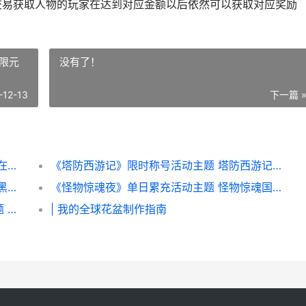
号交易获取人物的玩家在达到对应金额以后依然可以获取对应奖励
限元
没有了！
-12-13
下一篇 
《怪物惊魂夜》冠名活动主题 怪物惊悚悬疑在线观看
《塔防西游记》限时称号活动主题 塔防西游记无限元宝破解版
《热血暗黑》双倍限时宝宝钜惠活动主题 暗黑热血rx
《怪物惊魂夜》单日累充活动主题 怪物惊魂国语电影完整版在线
《塔防西游记》唐僧骑白龙限时钜惠活动主题 塔防西游记0.05折
| 我的全球花盆制作指南