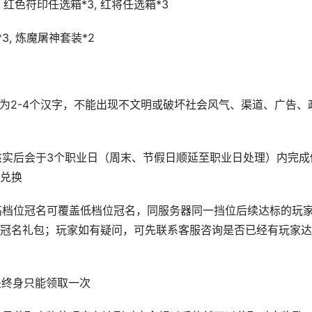
, 红色符印任选箱*3, 红将任选箱*3
3, 炼魔屠神套装*2
能为2-4个汉字，不能出现不文明或破坏社会风气、渠道、广告、
，核实后会于3个职业日（周末、节假日顺延至职业日处理）内完成
兑换
，高档位冠名可覆盖低档位冠名，同服务器同一挡位后续达标的玩
冠名礼包；玩家如有疑问，可先联系客服咨询是否已经有玩家达
是终身只能领取一次