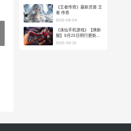
《王者传奇》最新灵兽 王
者 传奇
2025-08-04
《诛仙手机游戏》【焕新
服】9月25日例行更新维
»
护公告 诛仙手游官网客户
2025-09-25
端下载