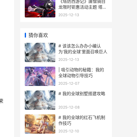
《塔防西游记》唐僧骑白
龙限时钜惠活动主题 塔防
西游记0.05折
2025-12-13
猜你喜欢
# 该该怎么办办小编认
为‘我的全球’里面召唤巨人
2025-12-13
| 吸引动物的秘籍：我的
全球动物引导技巧
2025-12-07
# 我的全球别墅搭建攻略
荣
2025-12-08
# 我的全球的红石飞机制
作技巧
2025-12-10