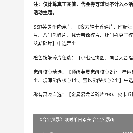
注：
仅计算真正充值，代金券等道具不计入本活
活动主题。
SSR英灵任选碎片：【夜刀神十香碎片、时崎
片、八门凯碎片、我妻善逸碎片、灶门祢豆子碎
艾斯碎片】中选壹个
橙色技能碎片任选：【小七班拼图、同台大合唱
觉醒核心精选：【顶级英灵觉醒核心2个、星运觉
个、漫库觉醒核心1个、宝珠觉醒核心2个】中
稀有灵宠自选：【金属暴龙兽碎片*90、皮卡丘碎
《合金风暴》限时单日累充 合金风暴dj