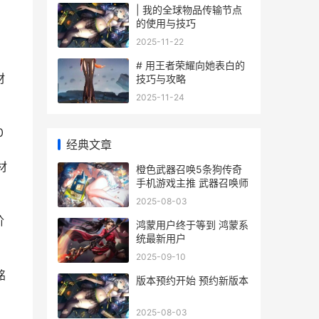
| 我的全球物品传输节点
的使用与技巧
2025-11-22
# 用王者荣耀向她表白的
材
技巧与攻略
2025-11-24
0
经典文章
材
橙色武器召唤5条狗传奇
手机游戏主推 武器召唤师
2025-08-03
阶
鸿蒙用户终于等到 鸿蒙系
统最新用户
2025-09-10
铭
版本预约开始 预约新版本
2025-08-03