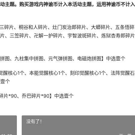
动主题
。购买游戏内神谕币计入本活动主题，运用神谕币不计入
狂三碎片、桐谷和人碎片、灶门炭治郎碎片、大蟒碎片、五条悟碎
片、三笠碎片、卍解一护碎片、宇智波斑碎片、炼狱杏寿郎碎片
拼图、九柱集中拼图、元气弹拼图、电磁炮拼图】中选壹个
醒核心1个、本能觉醒核心1个、刻印觉醒核心1个、法阵觉醒石
选壹个
片*90、乔巴碎片*90】中选壹个
没有了！