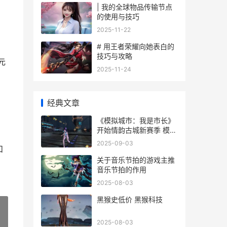
| 我的全球物品传输节点
的使用与技巧
2025-11-22
# 用王者荣耀向她表白的
技巧与攻略
元
2025-11-24
经典文章
《模拟城市：我是市长》
开始情韵古城新赛季 模拟
城市我是巿长无限金币无
2025-09-03
和
限绿钞
关于音乐节拍的游戏主推
音乐节拍的作用
2025-08-03
黑猴史低价 黑猴科技
2025-08-03