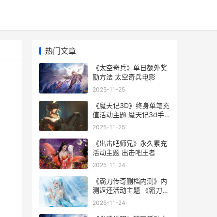
热门文章
《太空奇兵》单日额外奖
励方法 太空奇兵电影
2025-11-25
《魔天记3D》终身单笔充
值活动主题 魔天记3d手
游视频
2025-11-25
《出击吧师兄》永久累充
活动主题 出击吧王者
2025-11-24
《霸刀传奇删档内测》内
测返还活动主题 《霸刀传
奇删档了吗
2025-11-24