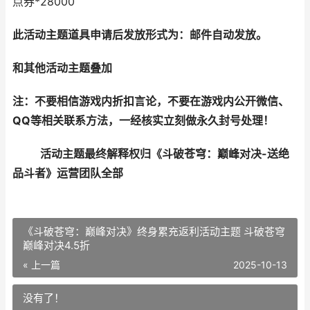
点券*28000
此活动主题道具申请后发放形式为：
邮件自动发放
。
和其他活动主题叠加
注：不要相信游戏内折扣言论，不要在游戏内公开微信、
QQ等相关联系方法，一经核实立刻做永久封号处理！
活动主题最终解释权归
《斗破苍穹：巅峰对决-送绝
品斗者》
运营团队全部
《斗破苍穹：巅峰对决》终身累充返利活动主题 斗破苍穹
巅峰对决4.5折
« 上一篇
2025-10-13
没有了！