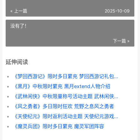
« 上一篇
2025-10-09
没有了！
下一篇 »
延伸阅读
《梦回西游记》限时多日累充 梦回西游记礼包兑换码
《黑月》中秋限时累充 黑月extend人物介绍
《武林闲侠》中秋限量称号活动主题 武林闲侠百度贴吧
《风之勇者》多日限时狂欢 荒野之息风之勇者
《天使纪元》限时返利活动主题 天使纪元游戏视频
《魔灵兵团》限时多日累充 魔灵军团阵容