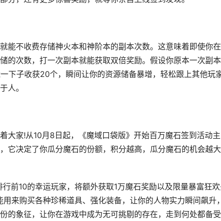
能不收费存储神火本和神阶本的副本次数。这意味着即使你在
储的次数，打一次副本就能获取双倍奖励。假设你原本一次副本
能一下子收获20个，瞬间让你的资源储备暴增，轻松跟上其他玩
于人。
家!从10月8日起，《魔域口袋版》开始百万魔石签到活动主
，它决定了你瓜分魔石的份额，积分越高，瓜分魔石的机会越大
行前10的幸运玩家，将额外获取1万魔石奖励以及限量暴富狂欢
能用来购买各种珍稀道具、强化装备，让你的人物实力瞬间飙升
份的象征，让你在游戏中成为无可挑剔的存在，走到何处都备受