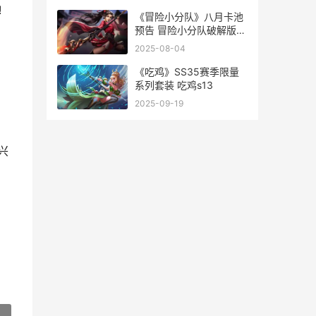
破解版无限金币
!
《冒险小分队》八月卡池
预告 冒险小分队破解版下
载
2025-08-04
《吃鸡》SS35赛季限量
系列套装 吃鸡s13
，
2025-09-19
兴