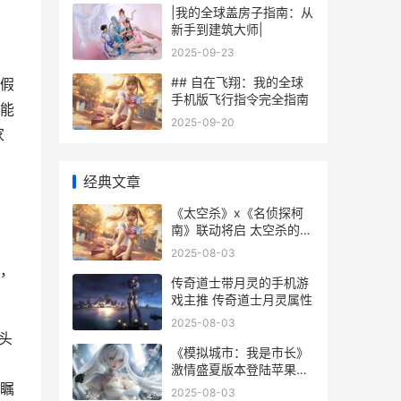
|我的全球盖房子指南：从
新手到建筑大师|
2025-09-23
## 自在飞翔：我的全球
假
手机版飞行指令完全指南
能
2025-09-20
家
经典文章
《太空杀》x《名侦探柯
南》联动将启 太空杀的规
则
2025-08-03
，
传奇道士带月灵的手机游
戏主推 传奇道士月灵属性
2025-08-03
头
《模拟城市：我是市长》
，
激情盛夏版本登陆苹果
AppStore 模拟城市我是
瞩
2025-08-03