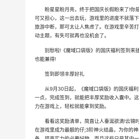
盼星星盼月亮，终于把国庆长假盼来了!你是
可又担心，这一出去玩，游戏里的进度不就落下
旅游中断，那可太让人焦虑了。在游戏里辛苦打
动主题，有失可就再也没机会了。
别愁啦!《魔域口袋版》的国庆福利签到来拯
也能兼得!
签到即领丰厚好礼
从9月30日起，《魔域口袋版》的国庆福利
一点，完成签到，就能把丰厚奖励收入囊中。这
力在游戏上，轻松就能拿到奖励。
看看这奖励清单，简直让人垂涎欲滴!云锦时
在游戏里成为最靓的仔;3阶神火结晶，为你的
备、提高实力的必要好物。而且这些只是其中一