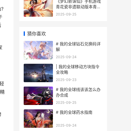
《梦幻新诛仙》手机游戏
青花瓷非遗联动版本青花
?
铸战甲今天上线 梦幻新诛
2025-09-25
于
仙官网入口
活
猜你喜欢
# 我的全球钻石兑换码详
家
解
2025-09-24
| 我的全球移动方块指令
全攻略
2025-09-23
轻
# 我的全球线该该怎么办
精
办合成
2025-09-25
# 我的全球药水指南
物
2025-09-24