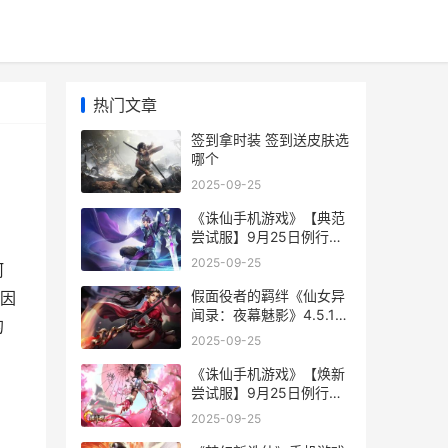
热门文章
签到拿时装 签到送皮肤选
哪个
2025-09-25
《诛仙手机游戏》【典范
尝试服】9月25日例行更
新维护公告 诛仙手游戏官
2025-09-25
河
网
假面役者的羁绊《仙女异
是因
闻录：夜幕魅影》4.5.1版
的
本今天上线 假面the next
2025-09-25
《诛仙手机游戏》【焕新
尝试服】9月25日例行更
新维护公告 诛仙手游官网
2025-09-25
客户端下载