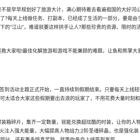
不是早早规划好了旅游大计，满心期待着去看遍祖国的大好河山
了?每天上线做任务、打副本，已经成了生活的一部分，要是由
下的“江山”，难道就要这样拱手让人?那些珍贵的资源、限时的
救大家啦!最佳化解旅游和游戏不能兼顾的难题，让鱼和熊掌大
签到活动主题正式开始，一直持续到假期结束。只要每天上线轻
可太适合大家这些假期要出去浪的玩家了，不用花费大量时刻和
装箱碎片，集齐一定数量，就能兑换超炫酷的时装，让你的人
神火注入强大能量，大幅提高人物战力;2阶圣魂碎晶，也是强化装
部分，还有更多惊喜奖励，就等你亲自上线签到发现。