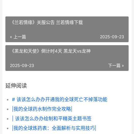
《兰若情缘》关服公告 兰若情缘下载
« 上一篇
2025-09-23
《黑龙和天使》倒计时4天 黑龙天vs龙神
2025-09-23
下一篇 »
延伸阅读
# 该该怎么办办开通我的全球死亡不掉落功能
|我的全球药水制作完全攻略|
| 该该怎么办办绘制和平精英主题书签
|我的全球炼药表：全面解析与实用技巧|