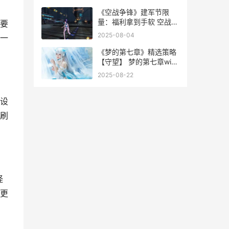
《空战争锋》建军节限
量：福利拿到手软 空战争
要
锋官方网站
2025-08-04
一
《梦的第七章》精选策略
【守望】 梦的第七章wink
官网
2025-08-22
设
刷
怪
更