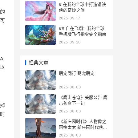
# 在我的全球中打造钢铁
侠的奇妙之旅
的
2025-09-17
可
## 自在飞翔：我的全球
手机版飞行指令完全指南
2025-09-20
I
经典文章
以
萌宠同行 萌宠萌宠
2025-08-03
《鹰击苍穹》关服公告 鹰
击苍穹下一句
掉
2025-08-03
时
《新庄园时代》人物像之
因格太太 新庄园时代伙伴
推荐攻略
2025-08-03