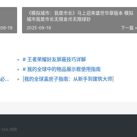
《模拟城市：我是市长》马上迎来盛世华章版本 模拟
城市我是巿长无限金币无限绿钞
-09-19
2025-09-19
下一篇 
# 王者荣耀好友屏蔽技巧详解
# 我的全球中的物品展示框使用指南
| 该该怎么办办进入低端局，平精英新手玩家必看攻略
|我的全球盖房子指南：从新手到建筑大师|
2
XML地图