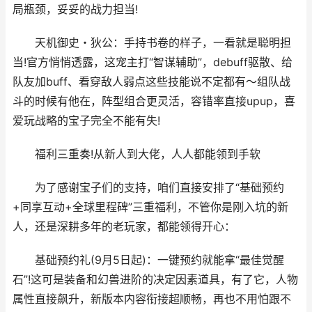
局瓶颈，妥妥的战力担当!
天机御史・狄公：手持书卷的样子，一看就是聪明担
当!官方悄悄透露，这宠主打“智谋辅助”，debuff驱散、给
队友加buff、看穿敌人弱点这些技能说不定都有～组队战
斗的时候有他在，阵型组合更灵活，容错率直接upup，喜
爱玩战略的宝子完全不能有失!
福利三重奏!从新人到大佬，人人都能领到手软
为了感谢宝子们的支持，咱们直接安排了“基础预约
+同享互动+全球里程碑”三重福利，不管你是刚入坑的新
人，还是深耕多年的老玩家，都能领得开心：
基础预约礼(9月5日起)：一键预约就能拿“最佳觉醒
石”!这可是装备和幻兽进阶的决定因素道具，有了它，人物
属性直接飙升，新版本内容衔接超顺畅，再也不用怕跟不