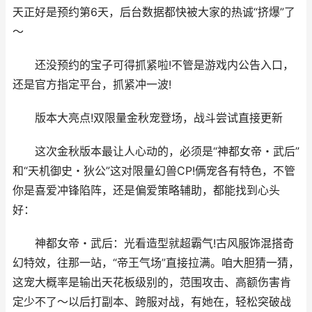
天正好是预约第6天，后台数据都快被大家的热诚“挤爆”了
～
还没预约的宝子可得抓紧啦!不管是游戏内公告入口，
还是官方指定平台，抓紧冲一波!
版本大亮点!双限量金秋宠登场，战斗尝试直接更新
这次金秋版本最让人心动的，必须是“神都女帝・武后”
和“天机御史・狄公”这对限量幻兽CP!俩宠各有特色，不管
你是喜爱冲锋陷阵，还是偏爱策略辅助，都能找到心头
好：
神都女帝・武后：光看造型就超霸气!古风服饰混搭奇
幻特效，往那一站，“帝王气场”直接拉满。咱大胆猜一猜，
这宠大概率是输出天花板级别的，范围攻击、高额伤害肯
定少不了～以后打副本、跨服对战，有她在，轻松突破战