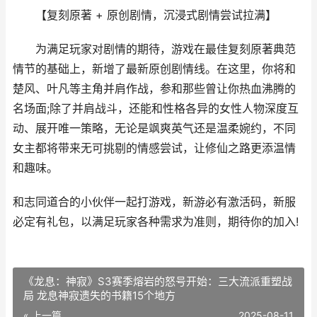
【复刻原著 + 原创剧情，沉浸式剧情尝试拉满】
为满足玩家对剧情的期待，游戏在最佳复刻原著典范
情节的基础上，新增了最新原创剧情线。在这里，你将和
楚风、叶凡等主角并肩作战，参和那些曾让你热血沸腾的
名场面;除了并肩战斗，还能和性格各异的女性人物深度互
动、展开唯一策略，无论是飒爽英气还是温柔婉约，不同
女主都将带来无可挑剔的情感尝试，让修仙之路更添温情
和趣味。
和志同道合的小伙伴一起打游戏，新游必有激活码，新服
必定有礼包，以满足玩家各种需求为准则，期待你的加入!
《龙息：神寂》S3赛季熔岩的怒号开始：三大流派重塑战
局 龙息神寂遗失的书籍15个地方
« 上一篇
2025-08-11