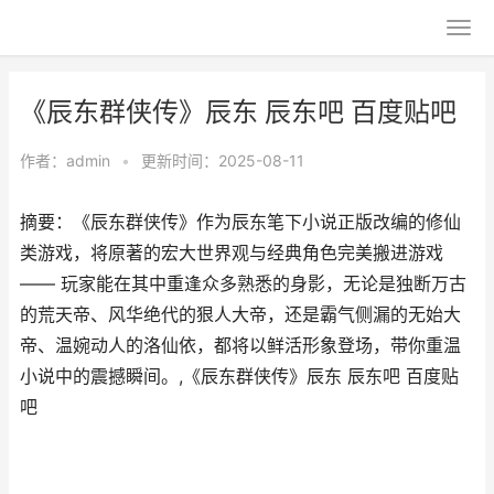
《辰东群侠传》辰东 辰东吧 百度贴吧
作者：
admin
•
更新时间：2025-08-11
摘要：《辰东群侠传》作为辰东笔下小说正版改编的修仙
类游戏，将原著的宏大世界观与经典角色完美搬进游戏
—— 玩家能在其中重逢众多熟悉的身影，无论是独断万古
的荒天帝、风华绝代的狠人大帝，还是霸气侧漏的无始大
帝、温婉动人的洛仙依，都将以鲜活形象登场，带你重温
小说中的震撼瞬间。,《辰东群侠传》辰东 辰东吧 百度贴
吧