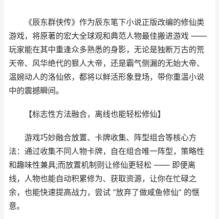
《辰东群侠传》作为辰东笔下小说正版改编的修仙类
游戏，将原著的宏大全球观和典范人物最佳搬进游戏 ——
玩家能在其中重逢众多熟悉的身影，无论是独断万古的荒
天帝、风华绝代的狠人大帝，还是霸气侧漏的无始大帝、
温婉动人的洛仙依，都将以鲜活形象登场，带你重温小说
中的震撼瞬间。
【标志性方法融合，离线也能轻松修仙】
游戏巧妙融合放置、卡牌收集、阵型组合等核心方
法：通过收集不同人物卡牌，自在组合唯一阵型，策略性
和趣味性兼具;而放置机制则让修仙更轻松 —— 即便离
线，人物也能自动积累修为、获取资源，让你在忙碌之
余，也能快速提高战力，尝试 “放弃了做咸鱼修仙” 的惬
意。