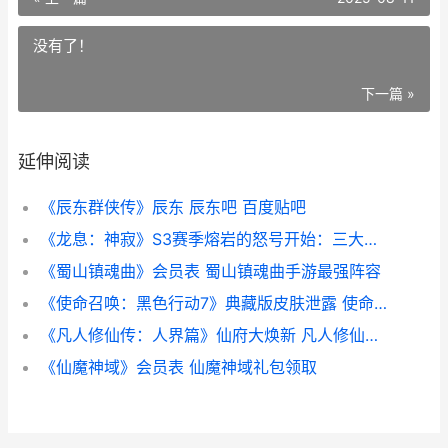
没有了！
下一篇 »
延伸阅读
《辰东群侠传》辰东 辰东吧 百度贴吧
《龙息：神寂》S3赛季熔岩的怒号开始：三大流派重塑战局 龙息神寂遗失的书籍15个地方
《蜀山镇魂曲》会员表 蜀山镇魂曲手游最强阵容
《使命召唤：黑色行动7》典藏版皮肤泄露 使命召唤黑骡子头像
《凡人修仙传：人界篇》仙府大焕新 凡人修仙传txt免费全本
《仙魔神域》会员表 仙魔神域礼包领取