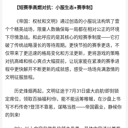
【短赛季高燃对抗：小服生态+赛季制】
《帝国：权杖和文明》通过创造的小服玩法构筑了壹
个个精英战场，限量人数确保每一局都在相对公正的环境
下尽情激战。和此呼应的是其核心的短赛季制度——它打
破了传统战略漫长的等待周期。更快节拍的赛季更迭，不
仅带来了更迅速的格局变化和方法更新，更将游戏的策略
对抗高峰和核心爽点大幅提前，让玩家能在紧凑的赛季进
程中更快解开不断更新的成就感，感受一场场充满激情的
文明征服旅程。
历史烽烟再起，文明征途于7月31日盛大启航!即刻锁
定席位，领取百抽福利!你，能不能运筹帷幄，在沙盘上书
写不朽传奇?登顶不靠氪，谋略当胜——帝国霸业，静候你
的到来!​