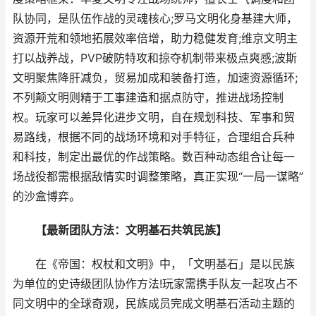
队协同，是队伍作战的灵魂核心;罗马文明化身基建大师，
资源开荒和领地拓展效率倍增，助力稳健发育;维京文明主
打以战养战，PVP破防特攻和掠夺机制带来极点爽感;波斯
文明聚焦降肝减负，贸易加成和装备打造，加速资源循环;
不列颠文明则精于工事建造和据点防守，推进战场控制
权。玩家可以差异化进步文明，自在规划科技、军事和贸
易路线，根据不同的战场环境和对手特征，合理组合兵种
和科技，制定出最优的作战策略。数百种动态组合让每一
场战役都需根据敌情实时调整策略，真正实现“一局一谋略”
的沙盒博弈。
【最新团队方法：文明基石共筑民族】
在《帝国：权杖和文明》中，「文明基石」是以民族
为单位的史诗级团队协作方法!玩家需携手队友一起攻占不
同文明中的全球奇观，民族成员完成文明基石活动主题的