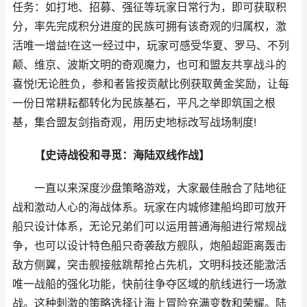
任务：如打地、招募、强征等玩家日常行为，即可获取积
分，率先完成积分进度的民族可拥有该奇观的归属权，激
活唯一增益!在这一经过中，玩家可感受华夏、罗马、不列
颠、维京、波斯文明的奇观魔力，也可和盟友共享战斗的
喜悦!无论胜负，参和者皆按贡献比例获取黄金奖励，让每
一份日常耕耘都转化为民族基石，平凡之举即筑国之根
基，集合盟友剑指奇观，用历史地标改写战场制度!
【史诗战役和寻觅：海陆双线作战】
一直以来深度沙盘策略游戏，大家最佳融合了陆地征
战和激动人心的海战体系。玩家在内城修建船坞即可放开
船只设计体系，无论兄弟们可以运用普通海船进行常规战
争，也可以设计特色船只奇袭敌方舰队，炮船超距离轰击
敌方侧翼，突击舰接舷跳帮抢占先机，文明科技还能激活
唯一战船的强化功能，快前往争夺区域的航线进行一场激
战。这种刺激的策略选择让海上冒险充满变数和荣耀。陆