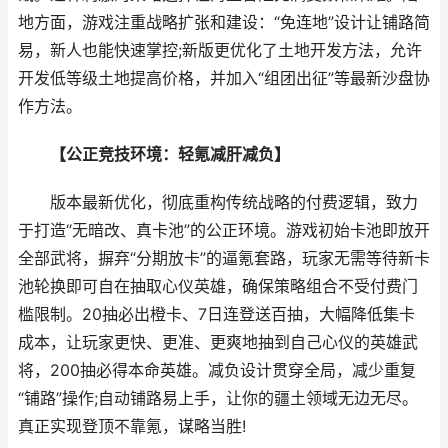
地方面，游戏注重战略扩张和建设：“免连地”设计让铺路简
易，新人也能快速掌控;新版更优化了土地开发方法，允许
开发低等级土地提高价格，并加入“组团出征”等最新沙盘协
作方法。
【公正竞技环境：轻氪减肝减负】
版本最新优化，彻底重构传统战略的付费逻辑，致力
于打造“无暗改、真卡池”的公正环境。游戏初始卡池即放开
全部武将，摒弃“分期放卡”的逼氪套路，玩家无需等待新卡
池轮换即可自在抽取心仪英雄，确保策略组合不受付费门
槛限制。20抽必出橙卡、7日连登送百抽，大幅降低集卡
成本，让玩家更快、更准、更爽地抽到自己心仪的英雄武
将，200抽必得本命英雄。减负设计贯穿全局，减少重复
“铺路”操作;自动铺路易上手，让你的疆土领域无边无尽。
真正实现登顶不靠氪，谋略当胜!