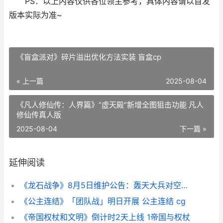
PS：以上内容仅供各位领主参考，具体内容请以首发
版本实际为准~
《盲盒派对》碎片溢出优化方法实装 盲盒cp
« 上一篇
2025-08-04
《凡人修仙传：人界篇》“虚天殿”新增全图狙击功能 凡人
修仙传真人版
2025-08-04
下一篇 »
延伸阅读
《龙石战争》8月5日维护公告：轰天大兵对空能力增强 《龙石战争》手游今日首发上线
《公主连结》「团队战」明日开展 公主连结 cg
《帝国权杖和文明》倒计时2天上线 1帝国与权杖