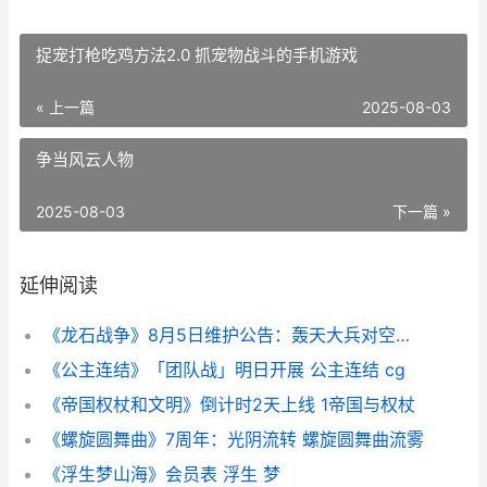
捉宠打枪吃鸡方法2.0 抓宠物战斗的手机游戏
« 上一篇
2025-08-03
争当风云人物
2025-08-03
下一篇 »
延伸阅读
《龙石战争》8月5日维护公告：轰天大兵对空能力增强 《龙石战争》手游今日首发上线
《公主连结》「团队战」明日开展 公主连结 cg
《帝国权杖和文明》倒计时2天上线 1帝国与权杖
《螺旋圆舞曲》7周年：光阴流转 螺旋圆舞曲流雾
《浮生梦山海》会员表 浮生 梦