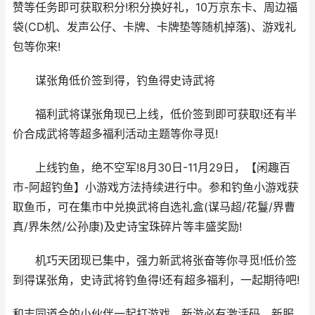
赞等任务即可获取积分!积分换好礼，10万京东卡、周边福
袋(CD机、发声公仔、卡牌、卡牌垫等随机掉落)、游戏礼
包等你来!
谋张角低价签到得，钓鱼得史诗武将
福利武将谋张角现已上线，低价签到即可获取!还有半
价合成武将等超多福利活动主题等你寻觅!
上线钓鱼，绝不空军!8月30日-11月29日，【闲趣百
市-阿超钓鱼】小游戏方法持续进行中。参和钓鱼小游戏获
取鱼币，可在集市中兑换武将自选礼盒(谋马超/花鬘/界曹
真/界朱然/公孙康)及史诗宝珠碎片等丰盛奖励!
机巧天团现已集中，强力新武将张奋等你寻觅!低价签
到得谋张角，史诗武将钓鱼得!还有超多福利，一起期待吧!
和志同道合的小伙伴一起打游戏，新游必有激活码，新服