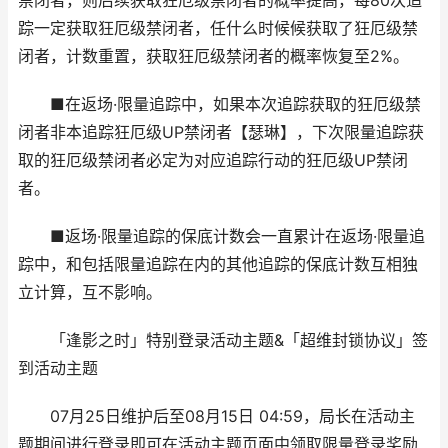
禁闭者，则后续获取狂厄级禁闭者的概率提高，每80次追
踪一定获取狂厄级禁闭者，任什么时候候获取了狂厄级禁
闭者，计数重置，获取狂厄级禁闭者的概率恢复至2%。
■在返场·限量追踪中，如果本次追踪获取的狂厄级禁
闭者非本追踪狂厄级UP禁闭者【瑟琳】，下次限量追踪获
取的狂厄级禁闭者必定为对应追踪行动的狂厄级UP禁闭
者。
■返场·限量追踪的保底计数会一直累计在返场·限量追
踪中，和包括限量追踪在内的其他追踪的保底计数互相独
立计算，互不影响。
「逢影之时」特别登录活动主题&「超维封锁协议」签
到活动主题
07月25日维护后至08月15日 04:59，局长在活动主
题期间进行登录即可在活动主题页面中领取限量登录奖励