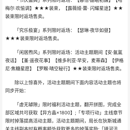
「节庆盛典」系列限时返场：【娜恰·酣眠初醒】【哈
梅尔·欢愉调】★★★装束，【露薇娅·蕾· 闪耀星途】★★
装束限时返场售卖。
「究乐极宴」系列限时返场：【瑟琳·夜华如昼】
★★★装束限时返场售卖。
「闲居煦风」系列限时返场：活动主题期间【安·氤氲
夜话】【堇·遥夜花事】【维多利亚·早安，麦蒂森】【伊格
尼·焦糖星愿】【罗睺·晴空秘行】★★装束限时返场售卖。
除以上惊喜外，活动主题期间下面内容活动主题也将
同步开始：
「虚无罅隙」限时福利活动主题，翻开拼图，完成全
部区域共可获取【异方晶×1800】;「专项行动」主线章节
限时掉落提高活动主题，活动主题期间，局长在狄斯城通
关主线副本时有概率额外获取更多的掉落奖励;「锈河汛