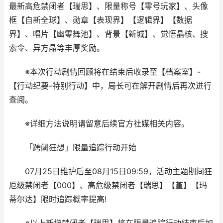
最新高危禁闭者【瑞思】、限量称号【零号玩家】、头像
框【自新全球】、勋章【表现界】【逻辑界】【数据
界】、唱片【幽零舞池】、背景【新城】、觉悟晶核、搜
索令、异方晶等丰厚奖励。
※本次行动剧情回顾将在结束后收录至【档案室】-
【行动纪要-特别行动】中，局长可在解开剧情后再次进行
查阅。
※详细方法说明请留意后续官方社媒相关内容。
「跨阈狂想」限量追踪行动开始
07月25日维护后至08月15日09:59，活动主题期间狂
厄级禁闭者【000】、高危级禁闭者【瑞思】【堇】【玛
蒂尔达】限时追踪概率提高!