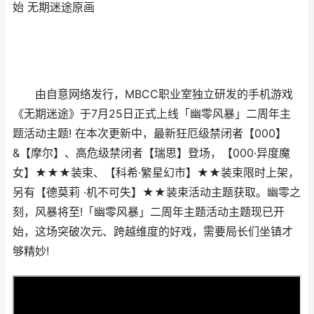
始 无期迷途原画
由自意网络发行，MBCC职业室独立研发的手机游戏
《无期迷途》于7月25日正式上线「幽零风暴」二周年主
题活动主题! 在本次更新中，最新狂厄级禁闭者【000】
&【摩尔】、高危级禁闭者【瑞思】登场，【000·异度魔
女】★★★装束、【科希·繁星幻市】★★装束限时上架，
另有【德莫莉 ·机不可失】★★装束活动主题获取。幽零之
刻，风暴将至!「幽零风暴」二周年主题活动主题现已开
始，这场突破次元、跨越维度的好戏，需要局长们坐镇才
够精妙!