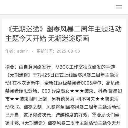
《无期迷途》幽零风暴二周年主题活动
主题今天开始 无期迷途原画
作者：
admin
•
更新时间：2025-08-03
摘要：由自意网络发行，MBCC工作室独立研发的手游
《无期迷途》于7月25日正式上线幽零风暴二周年主题活
动! 在本次更新中，全新狂厄级禁闭者000&摩尔、高危级
禁闭者瑞思登场，000·异度魔女★★★装束、科希·繁星幻
市★★装束限时上架，另有德莫莉 ·机不可失★★装束活
动获取。幽零之刻，风暴将至!幽零风暴二周年主题活动现
已开启，这场突破次元、跨越维度的好戏，需要局长们坐
镇才够,《无期迷途》幽零风暴二周年主题活动主题今天开