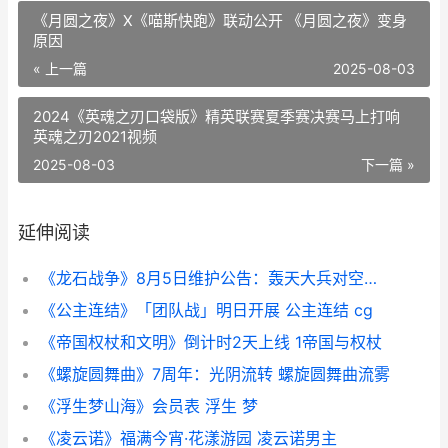
《月圆之夜》X《喵斯快跑》联动公开 《月圆之夜》变身
原因
« 上一篇
2025-08-03
2024《英魂之刃口袋版》精英联赛夏季赛决赛马上打响
英魂之刃2021视频
2025-08-03
下一篇 »
延伸阅读
《龙石战争》8月5日维护公告：轰天大兵对空能力增强 《龙石战争》手游今日首发上线
《公主连结》「团队战」明日开展 公主连结 cg
《帝国权杖和文明》倒计时2天上线 1帝国与权杖
《螺旋圆舞曲》7周年：光阴流转 螺旋圆舞曲流雾
《浮生梦山海》会员表 浮生 梦
《凌云诺》福满今宵·花漾游园 凌云诺男主