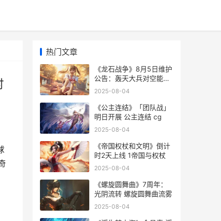
热门文章
《龙石战争》8月5日维护
公告：轰天大兵对空能力
时
增强 《龙石战争》手游今
2025-08-04
日首发上线
《公主连结》「团队战」
明日开展 公主连结 cg
2025-08-04
《帝国权杖和文明》倒计
球
时2天上线 1帝国与权杖
奇
2025-08-04
《螺旋圆舞曲》7周年：
光阴流转 螺旋圆舞曲流雾
2025-08-04