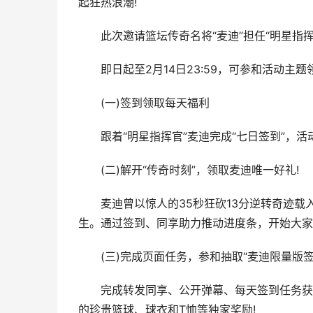
起狂热浪潮!
此次邀请篮坛传奇名将“麦迪”担任“明星指挥
即日起至2月14日23:59，可参和活动主题领
(一)签到领取每天福利
跟着“明星指挥官”麦迪完成“七日签到”，活
(二)解开“传奇时刻”，领取麦迪唯一好礼!
麦迪曾以惊人的35秒狂砍13分逆转奇迹载入
生。通过签到、同享助力推动进度条，开始大家的
(三)完成页面任务，参和抽取“麦迪限量版签
完成转发同享、公开弹幕、每天签到任务获取
的珍贵篮球、球衣和T恤等独家奖励!