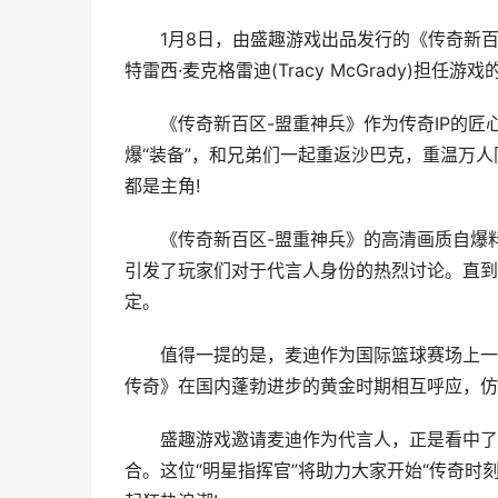
1月8日，由盛趣游戏出品发行的《传奇新百区
特雷西·麦克格雷迪(Tracy McGrady)担
《传奇新百区-盟重神兵》作为传奇IP的匠心
爆“装备”，和兄弟们一起重返沙巴克，重温万人
都是主角!
《传奇新百区-盟重神兵》的高清画质自爆料
引发了玩家们对于代言人身份的热烈讨论。直到
定。
值得一提的是，麦迪作为国际篮球赛场上一颗
传奇》在国内蓬勃进步的黄金时期相互呼应，仿
盛趣游戏邀请麦迪作为代言人，正是看中了他
合。这位“明星指挥官”将助力大家开始“传奇时