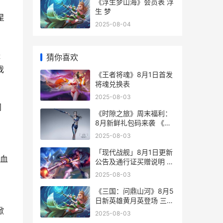
《浮生梦山海》会员表 浮
生 梦
星
2025-08-04
怪
猜你喜欢
我
《王者将魂》8月1日首发
将魂兑换表
2025-08-03
间
《时隙之旅》周末福利：
8月新鲜礼包码来袭 《时
间之旅》
2025-08-03
「现代战舰」8月1日更新
血
公告及通行证买赠说明 现
代战舰wg
2025-08-03
《三国：问鼎山河》8月5
日新英雄黄月英登场 三国
问鼎山河破解版
掀
2025-08-03