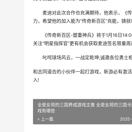
麦迪对此次合作也充满期待，他表示，《传奇
力，希望他的加入能为“传奇新百区”充能，铸就
《传奇新百区-盟重神兵》将于1月16日14:
关注“明星指挥官”更有机会获取麦迪签名限量周
叱咤球场风云，一战定乾坤;诚邀各位勇士相
和志同道合的小伙伴一起打游戏，新游必有激活
入!
全是女将的三国养成游戏主推 全是女将的三国卡
戏有哪些
« 上一篇
2025-