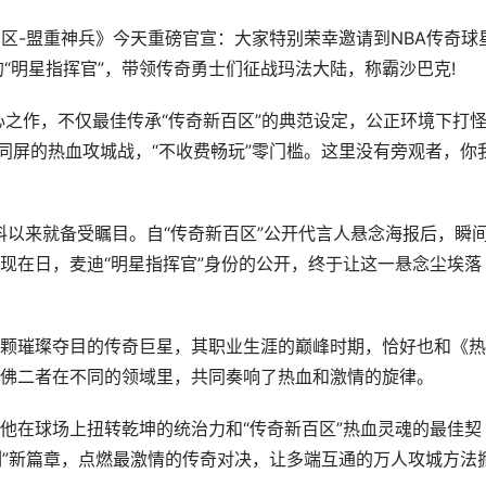
-盟重神兵》今天重磅官宣：大家特别荣幸邀请到NBA传奇球
任游戏的“明星指挥官”，带领传奇勇士们征战玛法大陆，称霸沙巴克!
之作，不仅最佳传承“传奇新百区”的典范设定，公正环境下打
同屏的热血攻城战，“不收费畅玩”零门槛。这里没有旁观者，你
以来就备受瞩目。自“传奇新百区”公开代言人悬念海报后，瞬
现在日，麦迪“明星指挥官”身份的公开，终于让这一悬念尘埃落
璀璨夺目的传奇巨星，其职业生涯的巅峰时期，恰好也和《热
佛二者在不同的领域里，共同奏响了热血和激情的旋律。
在球场上扭转乾坤的统治力和“传奇新百区”热血灵魂的最佳契
刻”新篇章，点燃最激情的传奇对决，让多端互通的万人攻城方法