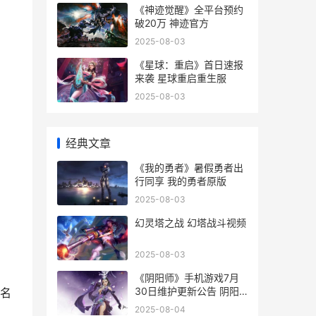
《神迹觉醒》全平台预约
破20万 神迹官方
2025-08-03
《星球：重启》首日速报
来袭 星球重启重生服
2025-08-03
经典文章
《我的勇者》暑假勇者出
行同享 我的勇者原版
2025-08-03
幻灵塔之战 幻塔战斗视频
2025-08-03
《阴阳师》手机游戏7月
30日维护更新公告 阴阳
名
师手机号换了怎么找回账
2025-08-04