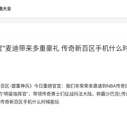
略大全
官”麦迪带来多重豪礼 传奇新百区手机什么
百区-盟重神兵》今日重磅官宣：我们非常荣幸邀请到NBA传奇
任游戏的“明星指挥官”，带领传奇勇士们征战玛法大陆，称霸沙巴克!,传
 传奇新百区手机什么时候能玩