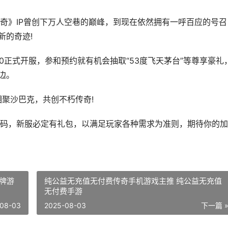
》IP曾创下万人空巷的巅峰，到现在依然拥有一呼百应的号召
新的奇迹!
00正式开服，参和预约就有机会抽取“53度飞天茅台”等尊享豪礼
边。
聚沙巴克，共创不朽传奇!
码，新服必定有礼包，以满足玩家各种需求为准则，期待你的加
牌游
纯公益无充值无付费传奇手机游戏主推 纯公益无充值
无付费手游
08-03
2025-08-03
下一篇 