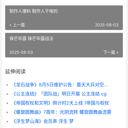
制作人爆料 制作人干啥的
« 上一篇
2025-08-03
锋芒毕露 锋芒毕露战法
2025-08-03
下一篇 »
延伸阅读
《龙石战争》8月5日维护公告：轰天大兵对空能力增强 《龙石战争》手游今日首发上线
《公主连结》「团队战」明日开展 公主连结 cg
《帝国权杖和文明》倒计时2天上线 1帝国与权杖
《螺旋圆舞曲》7周年：光阴流转 螺旋圆舞曲流雾
《浮生梦山海》会员表 浮生 梦