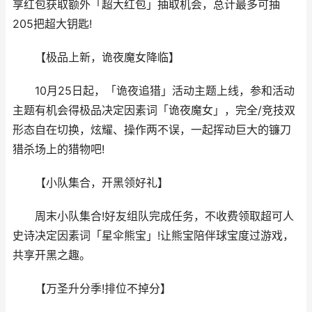
享红包获取额外「超大红包」抽取机会，总计最多可抽
205把超大钥匙!
【极品上新，诡夜魔女降临】
10月25日起，「诡夜追猎」活动主题上线，参和活动
主题有机会得极品决定因素词「诡夜魔女」，完全/竞技双
形态自在切换，炫耀、操作两不误，一起挥动巨大的镰刀
猎杀场上的猎物吧!
【小队集合，开黑领好礼】
周末小队集合!好友组队完成任务，不收费领取超可人
史诗决定因素词「星伞熊宝」!让熊宝陪伴球宝度过游戏，
共享开黑之趣。
【万圣升分季!排位不掉分】