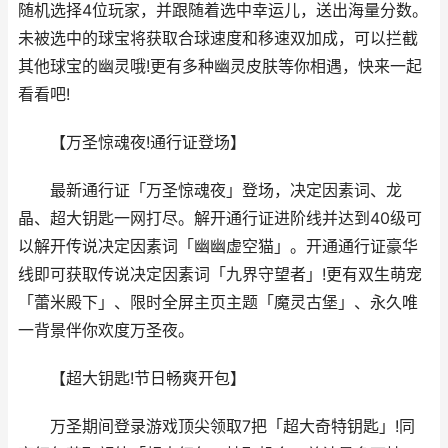
随机选择4位玩家，并跟随着选中幸运儿，送出海量分数。
未被选中的球宝将获取合球速度和移速双加成，可以拦截
其他球宝的幽灵哦!更有多种幽灵皮肤等你相遇，快来一起
看看吧!
【万圣惊魂夜!通行证登场】
最新通行证「万圣惊魂夜」登场，决定因素词、龙
晶、超大钥匙一网打尽。解开通行证进阶线并达到40级可
以解开传说决定因素词「幽幽虚空猫」。开通通行证豪华
线即可获取传说决定因素词「九界守望者」!更有双生萌宠
「蕾米殿下」、限时全屏主页主题「魔灵古堡」、永久唯
一背景伴你欢度万圣夜。
【超大钥匙!节日畅爽开包】
万圣期间登录游戏顶尖领取7把「超大奇特钥匙」!同