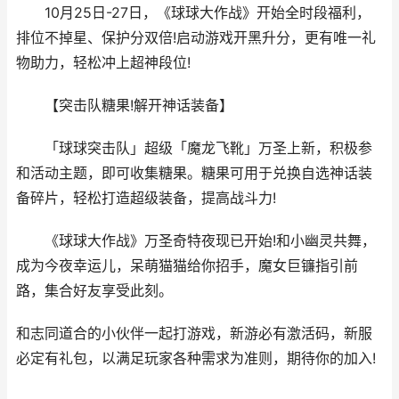
10⽉25⽇-27日，《球球大作战》开始全时段福利，
排位不掉星、保护分双倍!启动游戏开黑升分，更有唯一礼
物助力，轻松冲上超神段位!
【突击队糖果!解开神话装备】
「球球突击队」超级「魔龙飞靴」万圣上新，积极参
和活动主题，即可收集糖果。糖果可用于兑换自选神话装
备碎片，轻松打造超级装备，提高战斗力!
《球球大作战》万圣奇特夜现已开始!和小幽灵共舞，
成为今夜幸运儿，呆萌猫猫给你招手，魔女巨镰指引前
路，集合好友享受此刻。
和志同道合的小伙伴一起打游戏，新游必有激活码，新服
必定有礼包，以满足玩家各种需求为准则，期待你的加入!