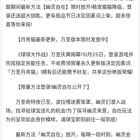
题期间最新方法【幽灵自在】限时放开!萌宠猫猫降临，登
录还送超大钥匙，更有极品节日决定因素词上架，超多惊
喜等你来探!
【月亮猫最新更新，万圣版本限时发放中】
《球球大作战》万圣庆典揭幕!10月25日，登录游戏并
完成指定充能任务，不收费领限量永久更新版决定因素词
「万圣月亮猫」!拥有后还能赠予好友，共享这份绝版荣耀!
【限量方法登录!幽灵自在公开了】
万圣奇特夜已至，波拉哩迷雾笼罩，幽灵们潜入战
场，找寻给球宝送礼的机会!为了探寻幽灵来意，自在玩法
为何呈现如此奇妙模样，请球宝即刻前往一探到底!
最新方法「幽灵自在」放开，每隔一段时刻，幽灵会