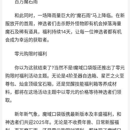
百万魔石雨
和此同时，一场降雨量巨大的“魔石雨”马上降临。在新
服放开的首周，神选者们击杀野外怪物即有机会掉落海量
魔石及稀有道具，福利持续14天，让每一位神选者都有机
会成为幸运的获取者。
零元购限时福利
你以为这就结束了?当然不是!魔域口袋版还推出了零元
购限时福利活动主题。无论是4阶圣器自选箱、星芒之火至
尊包、灿金顶级宝石箱，还是觉醒技能福利箱等养成材
料，都将在这场活动主题中以零元的价格等待神选者们领
取。
新年新气象，魔域口袋版携最新版本及丰盛福利，和
神选者们共迎2025年。无论是不收费年兽、日常新服福