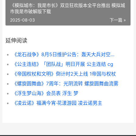
《模拟城市：我是市长》双旦狂欢版本全平台推出 模拟城
市我是市破解版下载
2025-08-03
下一篇 »
延伸阅读
《龙石战争》8月5日维护公告：轰天大兵对空能力增强 《龙石战争》手游今日首发上线
《公主连结》「团队战」明日开展 公主连结 cg
《帝国权杖和文明》倒计时2天上线 1帝国与权杖
《螺旋圆舞曲》7周年：光阴流转 螺旋圆舞曲流雾
《浮生梦山海》会员表 浮生 梦
《凌云诺》福满今宵·花漾游园 凌云诺男主