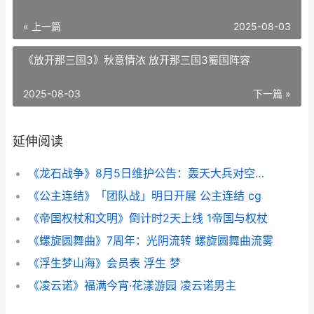
« 上一篇
2025-08-03
《放开那三国3》秋意情浓 放开那三国3蜀国阵容
2025-08-03
下一篇 »
延伸阅读
《龙石战争》8月5日维护公告：轰天大兵对空能力增强 《龙石战争》手游今日首发上线
《公主连结》「团队战」明日开展 公主连结 cg
《帝国权杖和文明》倒计时2天上线 1帝国与权杖
《螺旋圆舞曲》7周年：光阴流转 螺旋圆舞曲流雾
《浮生梦山海》会员表 浮生 梦
《凌云诺》福满今宵·花漾游园 凌云诺男主