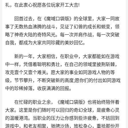
礼，在此衷心祝愿各位玩家开工大吉!
回首过去，在《魔域口袋版》的全球里，大家一同故
事了无数热血沸腾的战斗，见证了幻兽的成长和蜕变，领
略了神奇大陆的奇特风光。每一次并肩作战，每一次突破
自我，都成为大家共同珍藏的美妙回忆。
新的一年，大家相信，在职业中，大家都能如在游戏
中一样，凭借着聪明和勇壮，在自己的领域里披荆斩棘，
攻克壹个又壹个难关。愿大家的事业如同游戏人物的等
级，节节攀升，不断突破新的高度;愿你们的付出如同游戏
中的珍稀掉落，收获满满的回报。
在忙碌的职业之余，《魔域口袋版》也将始终陪伴着
大家。这里是你们随时可以回归的奇幻全球，是疲惫心灵
的温暖港湾。当职业的压力让你感到些许疲惫，不妨回到
游戏中，和老友相聚，驰骋沙场，放松身心，重拾那份开