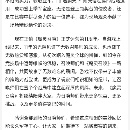
不俗的实力，获取亚军。而“君麟天下”则凭借稳健的战略运
用，成功登上季军宝座。无论是登上领奖台的佼佼者，还
是在比赛中拼尽全力的每一位选手，都为现场观众奉献了
一场场精妙绝伦的对决。
现在正值《魔灵召唤》正式运营第11周年。自游戏上
线以来，11年的光阴见证了无数召唤师的成长，也承载了
无数热爱和感激。从初次踏入魔灵全球的懵懂，到如今在
竞技场中运筹帷幄的沉稳，召唤师们和《魔灵召唤》一路
相伴，共同故事了无数难忘的瞬间。游戏不仅带来了丰盛
的策略对战尝试，更成为了玩家们相识相知的纽带，让召
唤师们在壹个个战局中建立起深厚的羁绊。未来，《魔灵
召唤》将继续陪伴大家，为召唤师们带来更多惊喜、更多
挑战，以及更多值得铭记的瞬间。
感谢全部到场的召唤师们，希望这次相聚的美妙回忆
能长久留存于心。让大家一同期待下一站城市赛的到来，