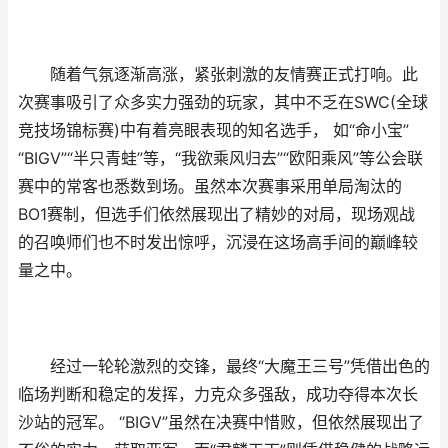
随着气氛逐渐高涨，紧张刺激的友情赛正式打响。此
次赛事吸引了众多实力强劲的玩家，其中不乏在SWC(全球
竞技场锦标赛)中有着亮眼表现的知名选手， 如“命小宝”
“BIGV”“半只青蛙”等，“我欲乘风归去”“欧阳乘风”等公会联
赛中的常客也悉数到场。虽然本次赛事采用单局淘汰的
BO1赛制，但选手们依然展现出了精妙的对局，现场观战
的召唤师们也不时发出惊呼，沉浸在这场高手间的巅峰较
量之中。
经过一轮轮激烈的交锋，最终“大魔王三号”凭借出色的
临场判断和稳定的发挥，力克众多强敌，成功夺得本次长
沙站的冠军。 “BIGV”虽然在决赛中惜败，但依然展现出了