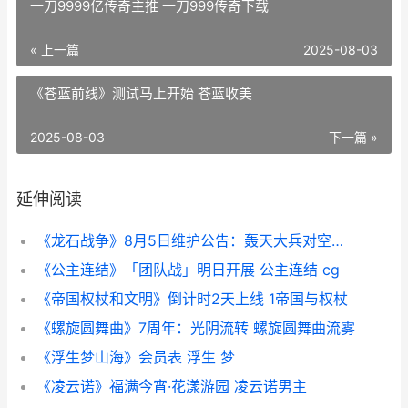
一刀9999亿传奇主推 一刀999传奇下载
« 上一篇
2025-08-03
《苍蓝前线》测试马上开始 苍蓝收美
2025-08-03
下一篇 »
延伸阅读
《龙石战争》8月5日维护公告：轰天大兵对空能力增强 《龙石战争》手游今日首发上线
《公主连结》「团队战」明日开展 公主连结 cg
《帝国权杖和文明》倒计时2天上线 1帝国与权杖
《螺旋圆舞曲》7周年：光阴流转 螺旋圆舞曲流雾
《浮生梦山海》会员表 浮生 梦
《凌云诺》福满今宵·花漾游园 凌云诺男主