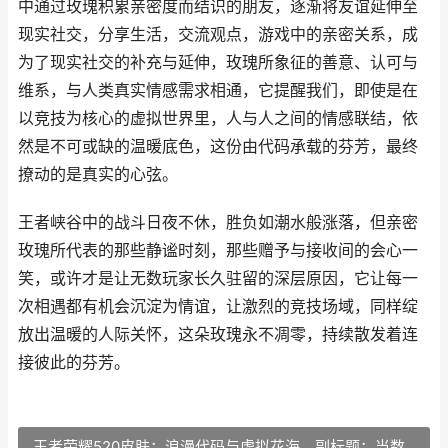
中通过玫瑰积累亲密度而结识的朋友，逐渐将友谊延伸至
现实社交，分享生活，交流观点，游戏中的亲密关系，成
为了现实社交的补充与延伸，玫瑰所象征的善意、认可与
维系，与人类真实情感需求相通，它提醒我们，即使是在
以竞技为核心的虚拟世界里，人与人之间的情感联结，依
然是不可或缺的温暖底色，这份由代码承载的芬芳，最终
撩动的是真实的心弦。
王者峡谷中的战斗日夜不休，胜负如潮水般涨落，但亲密
玫瑰所代表的那些静谧时刻，那些赠予与接收间的会心一
笑，或许才是让无数玩家长久驻留的深层原因，它让每一
次相遇都有机会沉淀为情谊，让激烈的竞技场域，同样绽
放出温暖的人际关怀，这朵玫瑰永不凋零，持续散发着连
接彼此的芬芳。
王者荣耀520皮肤：浪漫代码与虚拟花海，副标题：当数