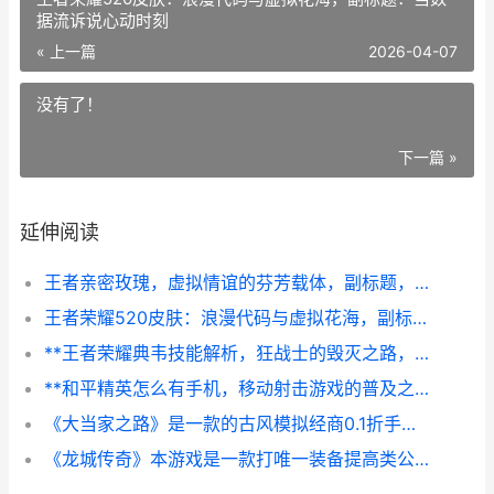
据流诉说心动时刻
« 上一篇
2026-04-07
没有了！
下一篇 »
延伸阅读
王者亲密玫瑰，虚拟情谊的芬芳载体，副标题，一朵玫瑰背后的峡谷社交哲学
王者荣耀520皮肤：浪漫代码与虚拟花海，副标题：当数据流诉说心动时刻
**王者荣耀典韦技能解析，狂战士的毁灭之路，副标题，从血肉到神装的终极进化**
**和平精英怎么有手机，移动射击游戏的普及之路**
《大当家之路》是一款的古风模拟经商0.1折手机游戏 大当家之路游戏
《龙城传奇》本游戏是一款打唯一装备提高类公益服手机游戏 龙城传奇游戏攻略