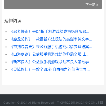
下一篇 »
延伸阅读
《忍者快跑》来0.1折手机游戏给成为绝顶兔忍一步步迈进 《忍者快跑》来自哪里
《魔龙契约》一款最新方法玩法的高爆率纯文字打造的传奇手机游戏公益服 魔龙契约为什么玩不了
《神判包青天》来公益服手机游戏尽情尝试破案给大家带来的趣味 神捕包青天电视剧
《山海剑途》公益服手机游戏助你称霸全服 山海剑心第二季
《新不良人》公益服手机游戏联动不良人第七季：九幽玄天 《新不良人》公主是谁
《灵域修仙》一款全3D的自由视角的仙侠世界公益服手机游戏 灵域修仙是什么游戏
Copyright © 2024 All Rights Reserved.
京ICP备2025130324号-2
XML地图