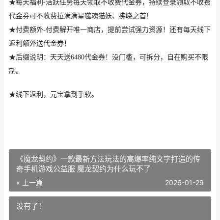
★每天福利-活跃任务每天领取不收费代金券，持续登录领取不收费
代金券可不收费拉满满星噬魂猫妖、拂晓之首!
★付费额外-付费解开唯一商店，提前尝试强力资源！还有每天线下
返利额外送代金券！
★后缀说明：天天送6480代金券！没门槛，可拆分，自在购买不限
制。
★线下返利，元宝拿到手软。
《魔龙契约》一款最新方法玩法的高爆率纯文字打造的传
奇手机游戏公益服 魔龙契约为什么玩不了
« 上一篇
2026-01-29
没有了！