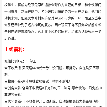
校学生，将成为绝顶兔忍和拯救全球作为自己的目标，和小伙伴们
一同奋斗。然而在暗中，名为破晓组织的势力一直在活跃，他们的
动机未知，但毁灭木叶村似乎是其中必不可少的一环，而且这当中
似乎还牵扯到了远古神明的复苏。因此玩家不得不打爆全部前来袭
击村庄的怪兽和兔忍，含泪收下经验的同时，给成为绝顶兔忍一步
步迈进。
上线福利：
充值比例1元：10勾玉
★不收费版-天天送6480代金券！没门槛，可拆分，自在购买不限
制。
★物价不变-原汁原味官服尝试，物价不膨胀!
★创角大礼-创角不收费送8千充值勾玉、称号-忍者快跑、鸣兔热血
套装等豪礼！
★优化更新-可不收费解开自动训练、自动替换高战力装备等功能！