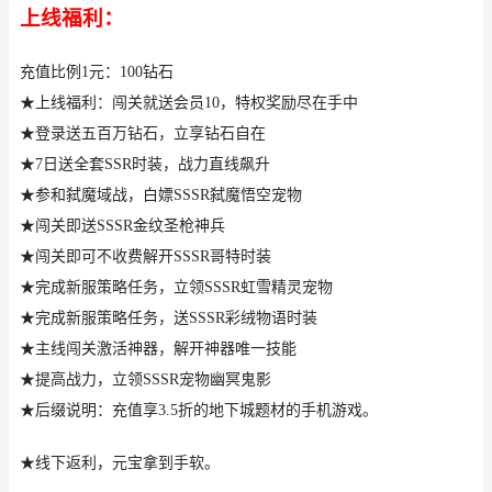
上线福利：
充值比例1元：100钻石
★上线福利：闯关就送会员10，特权奖励尽在手中
★登录送五百万钻石，立享钻石自在
★7日送全套SSR时装，战力直线飙升
★参和弑魔域战，白嫖SSSR弑魔悟空宠物
★闯关即送SSSR金纹圣枪神兵
★闯关即可不收费解开SSSR哥特时装
★完成新服策略任务，立领SSSR虹雪精灵宠物
★完成新服策略任务，送SSSR彩绒物语时装
★主线闯关激活神器，解开神器唯一技能
★提高战力，立领SSSR宠物幽冥鬼影
★后缀说明：充值享3.5折的地下城题材的手机游戏。
★线下返利，元宝拿到手软。