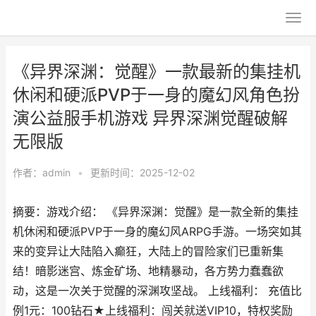
《异界深渊：觉醒》一款最新的集挂机
休闲和硬派PVP于一身的魔幻风角色扮
演公益服手机游戏 异界深渊觉醒破解
无限版
作者：
admin
•
更新时间：2025-12-02
摘要：游戏介绍： 《异界深渊：觉醒》是一款全新的集挂
机休闲和硬派PVP于一身的魔幻风ARPG手游。一场突如其
来的变异让大陆陷入癫狂，大陆上的冒险家们已重新集
结！暗影迷宫、炼金矿场、地精暴动，各方势力蠢蠢欲
动，这是一次关于觉醒的深渊攻坚战。 上线福利： 充值比
例1元：100钻石★上线福利：闯关就送VIP10，特权奖励