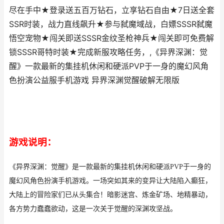
尽在手中★登录送五百万钻石，立享钻石自由★7日送全套
SSR时装，战力直线飙升★参与弑魔域战，白嫖SSSR弑魔
悟空宠物★闯关即送SSSR金纹圣枪神兵★闯关即可免费解
锁SSSR哥特时装★完成新服攻略任务，,《异界深渊：觉
醒》一款最新的集挂机休闲和硬派PVP于一身的魔幻风角
色扮演公益服手机游戏 异界深渊觉醒破解无限版
游戏说明：
《异界深渊：觉醒》是一款最新的集挂机休闲和硬派PVP于一身的
魔幻风角色扮演手机游戏。一场突如其来的变异让大陆陷入癫狂，
大陆上的冒险家们已从头集合！暗影迷宫、炼金矿场、地精暴动，
各方势力蠢蠢欲动，这是一次关于觉醒的深渊攻坚战。