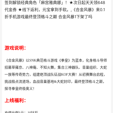
签到解锁经典角色「麻宫雅典娜」！★次日起天天领648
代金券 ★线下返利，元宝拿到手软。,《合金风暴》来0.1
折手机游戏最终登顶格斗之巅 合金风暴1下架了吗
游戏说明：
《合金风暴》以SNK典范格斗游戏《拳皇》为蓝本，化身格斗导师
招募草薙京、八神庵、不知火舞，集合三神器队、音巢组织、大蛇
一族等传奇势力，组建绝顶战队征战KOF大赛！从初赛舞台启程，
挑战极点流道场，血战音巢基地&大蛇封印，最终登顶格斗之巅，
探寻拳皇终极奥义！
上线福利：
充值比例1元：10钻石