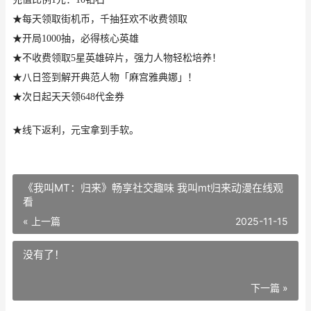
★每天领取街机币，千抽狂欢不收费领取
★开局1000抽，必得核心英雄
★不收费领取5星英雄碎片，强力人物轻松培养！
★八日签到解开典范人物「麻宫雅典娜」！
★次日起天天领648代金券
★线下返利，元宝拿到手软。
《我叫MT：归来》畅享社交趣味 我叫mt归来动漫在线观
看
« 上一篇
2025-11-15
没有了！
下一篇 »