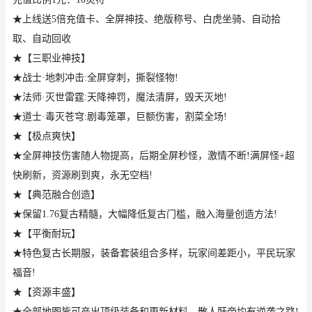
★上线送5倍充值卡、全屏神技、绝版称号、白虎坐骑、自动拾
取、自动回收
★【三职业神技】
★战士·地刺冲击:全屏穿刺，撕裂怪物!
★法师·灭世雷霆:天降神罚，魔法清屏，毁天灭地!
★道士·毒灭苍穹:剧毒笼罩，巨额伤害，割菜全场!
★【极点爽快】
★全屏神技伤害随人物提高，后期全屏秒怪，激情不断!满屏怪+超
快刷新，资源刷到爽，永无空档!
★【典范融合创造】
★保留1.76复古精髓，大幅降低复古门槛，融入海量创造方法!
★【平衡耐玩】
★特色复古长期服，装备套装组合多样，玩家间差距小，平民玩家
福音!
★【资源丰盛】
★全部地图皆可产出顶级装备和更新材料，散人肝帝均有逆袭之路!