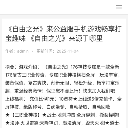
《自由之光》来公益服手机游戏畅享打
宝趣味 《自由之光》来源于哪里
作者：
admin
•
更新时间：2025-11-04
摘要：游戏介绍： 《自由之光》176神技专属是一款全新
176复古三职业传奇，专属职业神技横扫全屏！玩法丰富，
装备保值，复古爽快，创新无限，轻松升级，畅享打宝乐
趣，重温经典激情！保证您不虚此行！快来加入我们吧！
上线福利： 充值比例1元：10灵符★上线送5倍充值卡、全
屏神技、绝版称号、白虎坐骑、自动拾取、自动回收
★【三职业神技】★战士·地刺冲击:全屏穿刺，撕裂怪物!
★法师·灭世雷霆:天降神罚，魔法清屏，毁天灭地!★道士·