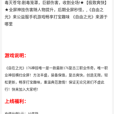
毒灭苍穹:剧毒笼罩，巨额伤害，收割全场!★【极致爽快】
★全屏神技伤害随人物提升，后期全屏秒怪，,《自由之
光》来公益服手机游戏畅享打宝趣味 《自由之光》来源于
哪里
游戏说明：
《自在之光》176神技唯一是一款最新176复古三职业传奇，唯一职
业神技横扫全屏！方法丰盛，装备保值，复古爽快，创造无限，轻
松更新，畅享打宝趣味，重温典范激情！保证无论兄弟们不虚此
行！快来加入大家吧！
上线福利：
充值比例1元：10灵符