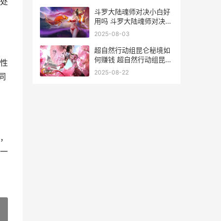
处
备哪里打
斗罗大陆魂师对决小白好
用吗 斗罗大陆魂师对决破
解版
2025-08-03
超自然行动组昆仑秘境如
何赚钱 超自然行动组昆仑
性
秘境
2025-08-22
同
，
一