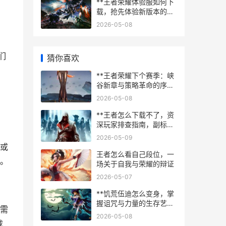
**王者荣耀体验服如何下
载，抢先体验新版本的奥
秘**
2026-05-08
们
猜你喜欢
**王者荣耀下个赛季：峡
谷新章与策略革命的序曲
**
2026-05-08
**王者怎么下载不了，资
深玩家排查指南，副标
题，网络存储与设备兼容
2026-05-09
全面解析**
限或
王者怎么看自己段位，一
。
场关于自我与荣耀的辩证
2026-05-07
**饥荒伍迪怎么变身，掌
握诅咒与力量的生存艺
需
术，副标题，从平凡伐木
2026-05-08
工到荒野之主的蜕变之路
载