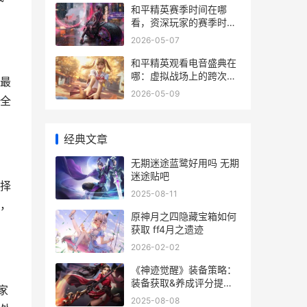
**
和平精英赛季时间在哪
看，资深玩家的赛季时间
全攻略，副标题，掌握赛
2026-05-07
季节奏制霸战场
和平精英观看电音盛典在
哪：虚拟战场上的跨次元
最
狂欢
2026-05-09
全
经典文章
无期迷途蓝鹭好用吗 无期
迷途贴吧
择
2025-08-11
，
原神月之四隐藏宝箱如何
获取 ff4月之遗迹
2026-02-02
《神迹觉醒》装备策略：
装备获取&养成评分提高
家
指导 奇迹觉醒神一阶的装
2025-08-08