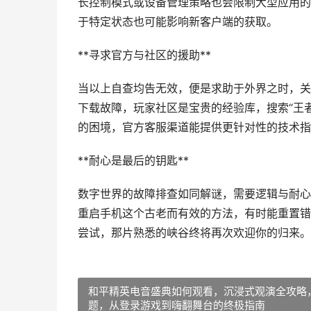
长控制模式或设备管理策略也会限制大型应用的
于特定状态也可能影响新客户端的获取。
**寻求官方与社区的援助**
当以上自查均告无效，便是求助于外界之时，关
下载故障，玩家社区是宝贵的经验库，搜索“王
的困境，官方客服渠道能提供更针对性的技术指
**耐心是最后的钥匙**
数字世界的故障排查如同解谜，需要逻辑与耐心
重启手机这个古老而有效的方法，有时能重置错
尝试，那片熟悉的峡谷终将再次欢迎你的归来。
和平精英电音盛典如何观看，沉浸式观演全攻略
题，从登录游戏到嗨翻舞台的终极指南