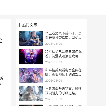
热门文章
**王者怎么下载不了，资
深玩家排查指南，副标
全
题，网络存储与设备兼容
2026-05-09
全面解析**
和平精英电音盛典如何观
看，沉浸式观演全攻略，
副标题，从登录游戏到嗨
2026-05-09
翻舞台的终极指南
和平精英观看电音盛典在
，
哪：虚拟战场上的跨次元
冷
狂欢
2026-05-09
析
王者怎么升级铭文，通往
顶尖战力的必经之路，副
标题，资深玩家的深度解
2026-05-09
析与高效路径